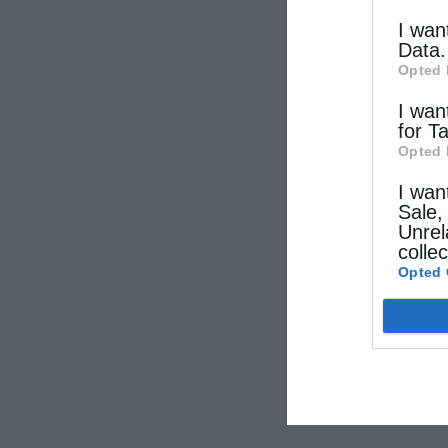
I wan
Data.
Opted 
I wan
for T
Opted 
I wan
Sale,
Unrel
colle
Opted 