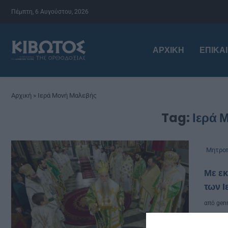
Πέμπτη, 6 Αυγούστου, 2026
ΑΡΧΙΚΉ
ΕΠΙΚΑ
Αρχική
»
Ιερά Μονή Μαλεβής
Tag:
Ιερά 
Μητροπ
Με εκ
των Ι
από
genn
Σε μ