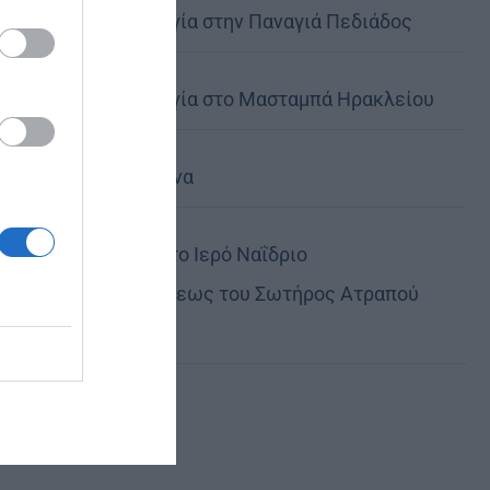
Θεία Λειτουργία στην Παναγιά Πεδιάδος
Θεία Λειτουργία στο Μασταμπά Ηρακλείου
Τα Ιερά Κείμενα
Πανηγυρίζει το Ιερό Ναΐδριο
Μεταμορφώσεως του Σωτήρος Ατραπού
Φλώρινας