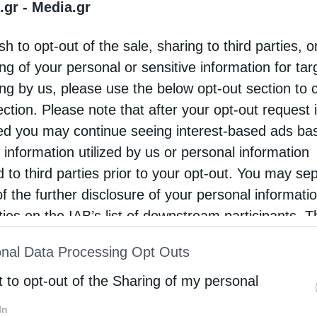
.gr -
Media.gr
κεται η γενέτειρα του Οσίου Νείλου του
sh to opt-out of the sale, sharing to third parties, o
βλήτη, η όμορφη και καταπράσινη αρκαδική
ng of your personal or sensitive information for ta
ότητα του Αγίου Πέτρου. Το παραδοσιακό αυτό
ing by us, please use the below opt-out section to 
ό της …
ection. Please note that after your opt-out request 
d you may continue seeing interest-based ads ba
 information utilized by us or personal information
d to third parties prior to your opt-out. You may se
of the further disclosure of your personal informati
rties on the IAB’s list of downstream participants. T
ion may also be disclosed by us to third parties on
nal Data Processing Opt Outs
st of Downstream Participants
that may further discl
rd parties.
t to opt-out of the Sharing of my personal
In