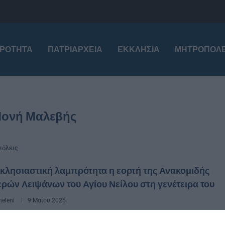
ΙΡΌΤΗΤΑ
ΠΑΤΡΙΑΡΧΕΊΑ
ΕΚΚΛΗΣΊΑ
ΜΗΤΡΟΠΌΛΕ
Μονή Μαλεβής
όλεις
κλησιαστική λαμπρότητα η εορτή της Ανακομιδής
ερών Λειψάνων του Αγίου Νείλου στη γενέτειρα του
eleni
9 Μαΐου 2026
ικρή απόσταση από την Ιερά Μονή Μαλεβής