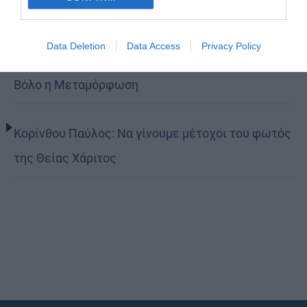
Δημητριάδος Ιγνάτιος: «Ο Χριστός μάς έδειξε το
Data Deletion
Data Access
Privacy Policy
μέλλον μας» – Με λαμπρότητα εορτάστηκε στον
Βόλο η Μεταμόρφωση
Κορίνθου Παύλος: Να γίνουμε μέτοχοι του φωτός
της Θείας Χάριτος