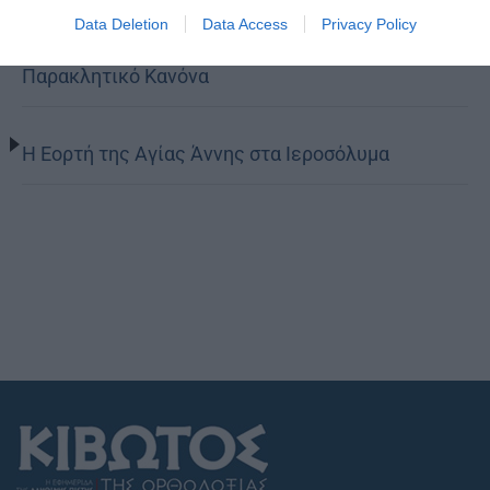
Data Deletion
Data Access
Privacy Policy
Παρασκευής Παλαιοκάστρου για το Μικρό
Παρακλητικό Κανόνα
Η Εορτή της Αγίας Άννης στα Ιεροσόλυμα