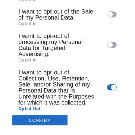
of downstream participants. This
information may also be disclosed by us to
I want to opt-out of the Sale
of my Personal Data.
third parties on the
IAB’s List of
Τελευταία άρθρα
Opted In
Downstream Participants
that may further
I want to opt-out of
disclose it to other third parties.
processing my Personal
Data for Targeted
Ελληνικός Ερυθρός Σταυρός: Τι πρέπει να
Advertising.
περιέχει ένα φαρμακείο διακοπών
Opted In
I want to opt-out of
Collection, Use, Retention,
Η πανήγυρις της Μεταμορφώσεως του Σωτήρος
Sale, and/or Sharing of my
Personal Data that Is
στη Θεσσαλονίκη
Unrelated with the Purposes
for which it was collected.
Opted Out
Όταν είσαι ευλαβής
CONFIRM
Ο Νεαπόλεως στο Ιερό Παρεκκλήσι Αγίας