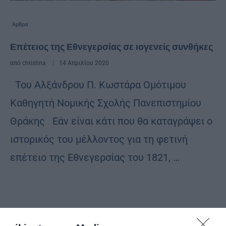
Άρθρα
Επέτειος της Εθνεγερσίας σε ιογενείς συνθήκες
από
christina
14 Απριλίου 2020
Του Αλξάνδρου Π. Κωστάρα Ομότιμου
Καθηγητή Νομικής Σχολής Πανεπιστημίου
Θράκης Εάν είναι κάτι που θα καταγράψει ο
ιστορικός του μέλλοντος για τη φετινή
επέτειο της Εθνεγερσίας του 1821, …