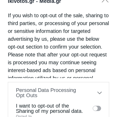
ikivotos.gr -
Media.gr
If you wish to opt-out of the sale, sharing to
third parties, or processing of your personal
or sensitive information for targeted
advertising by us, please use the below
opt-out section to confirm your selection.
Please note that after your opt-out request
is processed you may continue seeing
interest-based ads based on personal
information utilized by us or personal
information disclosed to third parties prior
Personal Data Processing
to your opt-out. You may separately opt-out
Opt Outs
of the further disclosure of your personal
I want to opt-out of the
information by third parties on the IAB’s list
Sharing of my personal data.
Opted In