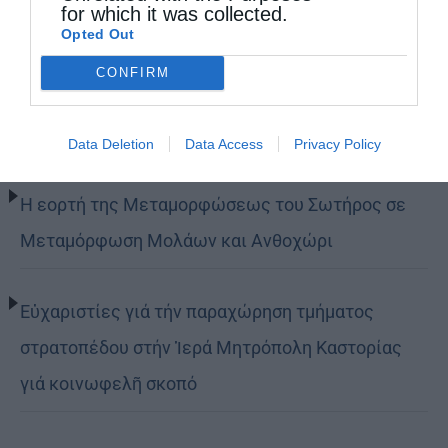
for which it was collected.
Opted Out
Δημητριάδος Ιγνάτιος: «Η Παναγία μας δείχνει
CONFIRM
τον δρόμο της ταπείνωσης και της σιωπής»
(ΦΩΤΟ)
Data Deletion
Data Access
Privacy Policy
Η εορτή της Μεταμορφώσεως του Σωτήρος σε
Μεταμόρφωση Μολάων και Ανθοχώρι
Εὐχαριστίες γιά τήν παραχώρηση τμήματος
στρατοπέδου στήν Ἱερά Μητρόπολη Καστορίας
γιά κοινωφελῆ σκοπό