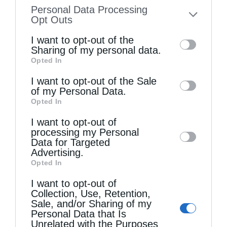
information disclosed to third parties prior
Personal Data Processing
to your opt-out. You may separately opt-out
Opt Outs
of the further disclosure of your personal
I want to opt-out of the
information by third parties on the IAB’s list
Sharing of my personal data.
Opted In
of downstream participants. This
information may also be disclosed by us to
I want to opt-out of the Sale
Τελευταία άρθρα
of my Personal Data.
third parties on the
IAB’s List of
Opted In
Downstream Participants
that may further
I want to opt-out of
disclose it to other third parties.
Η LEROY MERLIN στηρίζει τον Ελληνικό Ερυθρό
processing my Personal
Data for Targeted
Σταυρό με δωρεά επιχειρησιακού εξοπλισμού για
Advertising.
Opted In
την αντιμετώπιση των καταστροφικών
I want to opt-out of
πυρκαγιών
Collection, Use, Retention,
Sale, and/or Sharing of my
Personal Data that Is
Η “Κιβωτός της Ορθοδοξίας” σε όλα τα περίπτερα
Unrelated with the Purposes