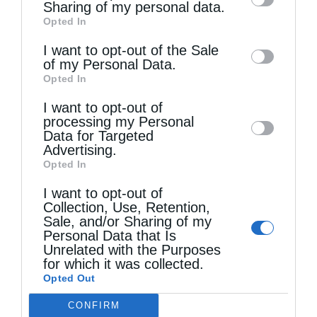
information by third parties on the IAB’s list
Sharing of my personal data.
Opted In
of downstream participants. This
information may also be disclosed by us to
I want to opt-out of the Sale
of my Personal Data.
third parties on the
IAB’s List of
Opted In
Downstream Participants
that may further
I want to opt-out of
disclose it to other third parties.
processing my Personal
Τελευταία άρθρα
Data for Targeted
Advertising.
Opted In
Τα βράδια των Παρακλήσεων (Βίντεο)
I want to opt-out of
Collection, Use, Retention,
Sale, and/or Sharing of my
Personal Data that Is
Ο Οικουμενικός Πατριάρχης στο πανηγυρίζον
Unrelated with the Purposes
Μετόχι του Αγίου Παντελεήμονος στον Γαλατά
for which it was collected.
Opted Out
CONFIRM
Δημητριάδος Ιγνάτιος: «Να φτάσουμε