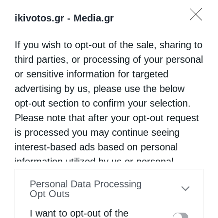
ikivotos.gr -
Media.gr
If you wish to opt-out of the sale, sharing to
third parties, or processing of your personal
or sensitive information for targeted
advertising by us, please use the below
opt-out section to confirm your selection.
Please note that after your opt-out request
is processed you may continue seeing
interest-based ads based on personal
information utilized by us or personal
information disclosed to third parties prior
Personal Data Processing
to your opt-out. You may separately opt-out
Opt Outs
of the further disclosure of your personal
I want to opt-out of the