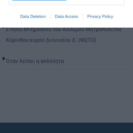
προετοιμασμένοι στο Πάσχα του καλοκαιριού»
Data Deletion
Data Access
Privacy Policy
Ετήσιο Μνημόσυνο του Αοιδίμου Μητροπολίτου
Κορίνθου κυρού Διονυσίου Δ΄ (ΦΩΤΟ)
Όταν λείπει η απλότητα