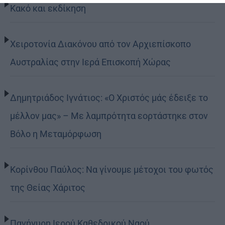
Κακό και εκδίκηση
Χειροτονία Διακόνου από τον Αρχιεπίσκοπο
Αυστραλίας στην Ιερά Επισκοπή Χώρας
Δημητριάδος Ιγνάτιος: «Ο Χριστός μάς έδειξε το
μέλλον μας» – Με λαμπρότητα εορτάστηκε στον
Βόλο η Μεταμόρφωση
Κορίνθου Παύλος: Να γίνουμε μέτοχοι του φωτός
της Θείας Χάριτος
Πανήγυρη Ιερού Καθεδρικού Ναού