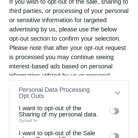
If you wish to opt-out of the sale, sharing to
Κοιμήσεως Θεοτόκου Δικηγορικών
third parties, or processing of your personal
Γλυφάδας Είμαστε σίγουροι ότι ο τίτλος του
or sensitive information for targeted
άρθρου θα παραξενέψει τον αναγνώστη και
advertising by us, please use the below
opt-out section to confirm your selection.
ενδεχομένως τον σκανδαλίσει. Πριν βγάλει
Please note that after your opt-out request
όμως …
is processed you may continue seeing
interest-based ads based on personal
information utilized by us or personal
information disclosed to third parties prior
Personal Data Processing
to your opt-out. You may separately opt-out
Opt Outs
of the further disclosure of your personal
I want to opt-out of the
information by third parties on the IAB’s list
Sharing of my personal data.
Opted In
of downstream participants. This
information may also be disclosed by us to
I want to opt-out of the Sale