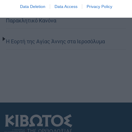
Data Deletion
Data Access
Privacy Policy
Παρασκευής Παλαιοκάστρου για το Μικρό
Παρακλητικό Κανόνα
Η Εορτή της Αγίας Άννης στα Ιεροσόλυμα