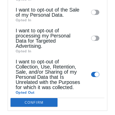
of downstream participants. This
information may also be disclosed by us to
I want to opt-out of the Sale
of my Personal Data.
third parties on the
IAB’s List of
Τελευταία άρθρα
Opted In
Downstream Participants
that may further
I want to opt-out of
disclose it to other third parties.
processing my Personal
Data for Targeted
Ελληνικός Ερυθρός Σταυρός: Τι πρέπει να
Advertising.
περιέχει ένα φαρμακείο διακοπών
Opted In
I want to opt-out of
Collection, Use, Retention,
Η πανήγυρις της Μεταμορφώσεως του Σωτήρος
Sale, and/or Sharing of my
Personal Data that Is
στη Θεσσαλονίκη
Unrelated with the Purposes
for which it was collected.
Opted Out
Όταν είσαι ευλαβής
CONFIRM
Ο Νεαπόλεως στο Ιερό Παρεκκλήσι Αγίας