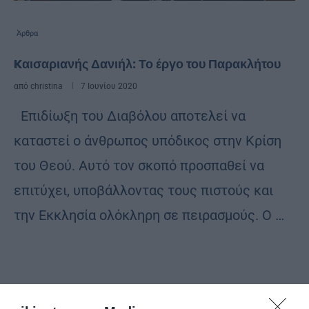
Άρθρα
Kαισαριανής Δανιήλ: Το έργο του Παρακλήτου
από
christina
7 Ιουνίου 2020
Επιδίωξη του Διαβόλου αποτελεί να
καταστεί ο άνθρωπος υπόδικος στην Κρίση
του Θεού. Αυτό τον σκοπό προσπαθεί να
επιτύχει, υποβάλλοντας τους πιστούς και
την Εκκλησία ολόκληρη σε πειρασμούς. Ο …