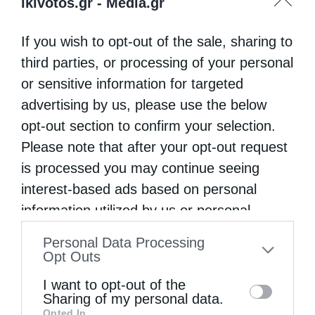
ikivotos.gr -
Media.gr
If you wish to opt-out of the sale, sharing to
third parties, or processing of your personal
or sensitive information for targeted
advertising by us, please use the below
opt-out section to confirm your selection.
Please note that after your opt-out request
is processed you may continue seeing
interest-based ads based on personal
information utilized by us or personal
information disclosed to third parties prior
Personal Data Processing
to your opt-out. You may separately opt-out
Opt Outs
of the further disclosure of your personal
I want to opt-out of the
information by third parties on the IAB’s list
Sharing of my personal data.
Opted In