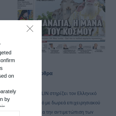
r
rgeted
confirm
is
Τελευταία άρθρα
sed on
parately
Η LEROY MERLIN στηρίζει τον Ελληνικό
on by
Ερυθρό Σταυρό με δωρεά επιχειρησιακού
his
εξοπλισμού για την αντιμετώπιση των
 the