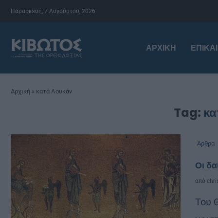
Παρασκευή, 7 Αυγούστου, 2026
ΑΡΧΙΚΉ
ΕΠΙΚΑ
Αρχική
»
κατά Λουκάν
Tag:
κα
Άρθρα
Οι δα
από
chri
Του 