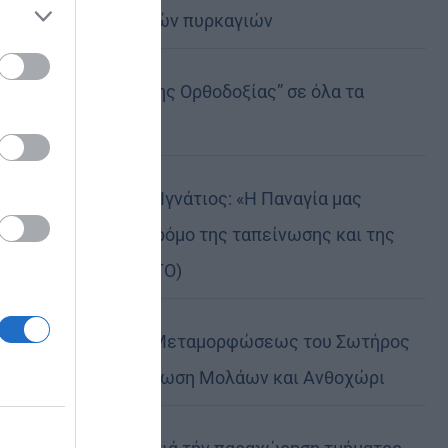
καταστροφικών πυρκαγιών
ose it to
Η “Κιβωτός της Ορθοδοξίας” σε όλα τα
περίπτερα
Δημητριάδος Ιγνάτιος: «Η Παναγία μας
δείχνει τον δρόμο της ταπείνωσης και της
σιωπής» (ΦΩΤΟ)
Η εορτή της Μεταμορφώσεως του Σωτήρος
σε Μεταμόρφωση Μολάων και Ανθοχώρι