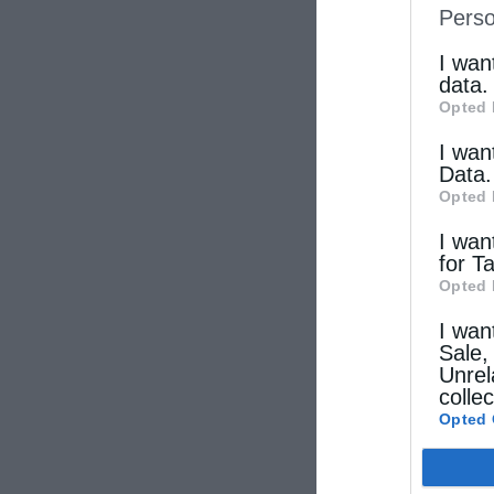
Perso
IAB’s Li
other thi
I wan
data.
Opted 
I wan
Data.
Opted 
I wan
for T
Opted 
I wan
Sale,
Unrel
colle
Opted 