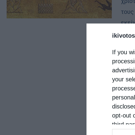
χρισ
τους
εκεί
έχασ
ikivotos
If you wi
processi
advertis
your sel
processe
personal
disclose
opt-out 
third pa
informat