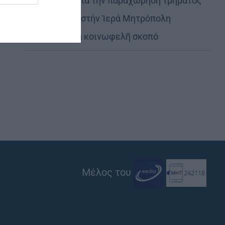
Εὐχαριστίες γιά τήν παραχώρηση τμήματος
στρατοπέδου στήν Ἱερά Μητρόπολη
Καστορίας γιά κοινωφελῆ σκοπό
Μέλος του