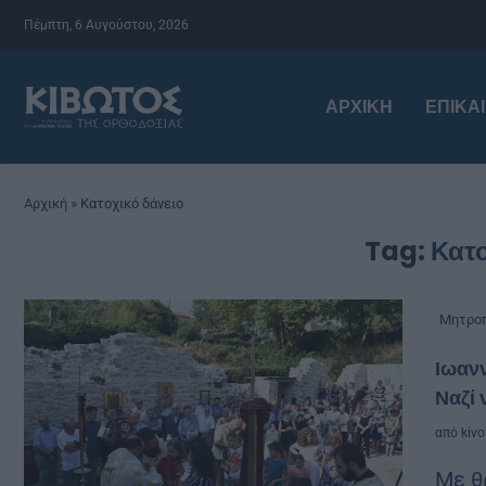
Πέμπτη, 6 Αυγούστου, 2026
ΑΡΧΙΚΉ
ΕΠΙΚΑ
Αρχική
»
Κατοχικό δάνειο
Tag:
Κατο
Μητροπ
Ιωανν
Ναζί 
από
kivo
Με θ