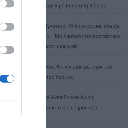
Αυστραλίας στην Ιερά Επισκοπή Χώρας
Δημητριάδος Ιγνάτιος: «Ο Χριστός μάς έδειξε
το μέλλον μας» – Με λαμπρότητα εορτάστηκε
στον Βόλο η Μεταμόρφωση
Κορίνθου Παύλος: Να γίνουμε μέτοχοι του
φωτός της Θείας Χάριτος
Πανήγυρη Ιερού Καθεδρικού Ναού
Μεταμορφώσεως του Σωτήρος στο
Αρκαλοχώρι