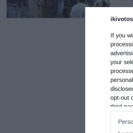
και 
ikivotos
κατο
από 
If you wi
κήρυ
processi
advertis
your sel
processe
personal
disclose
opt-out 
third pa
informat
Perso
IAB’s Li