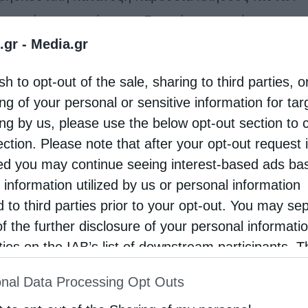
με μηνύματα κατά του ναζισμού, αναφορά στο
.gr -
Media.gr
χικό δάνειο και στις γερμανικές αποζημιώσεις
τον Μητροπολίτη Ιωαννίνων κ. Μάξιμο στο
sh to opt-out of the sale, sharing to third parties, o
γμα του, τελέστηκε …
ng of your personal or sensitive information for ta
ing by us, please use the below opt-out section to 
ection. Please note that after your opt-out request 
d you may continue seeing interest-based ads ba
 information utilized by us or personal information
d to third parties prior to your opt-out. You may se
of the further disclosure of your personal informati
rties on the IAB’s list of downstream participants. T
ion may also be disclosed by us to third parties on
nal Data Processing Opt Outs
st of Downstream Participants
that may further discl