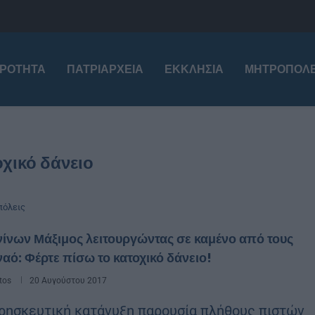
ΙΡΌΤΗΤΑ
ΠΑΤΡΙΑΡΧΕΊΑ
ΕΚΚΛΗΣΊΑ
ΜΗΤΡΟΠΌΛΕ
χικό δάνειο
όλεις
ίνων Μάξιμος λειτουργώντας σε καμένο από τους
ναό: Φέρτε πίσω το κατοχικό δάνειο!
tos
20 Αυγούστου 2017
ρησκευτική κατάνυξη παρουσία πλήθους πιστών