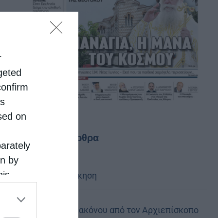
r
rgeted
confirm
is
sed on
Τελευταία άρθρα
parately
on by
his
Κακό και εκδίκηση
 the
ose it to
Χειροτονία Διακόνου από τον Αρχιεπίσκοπο