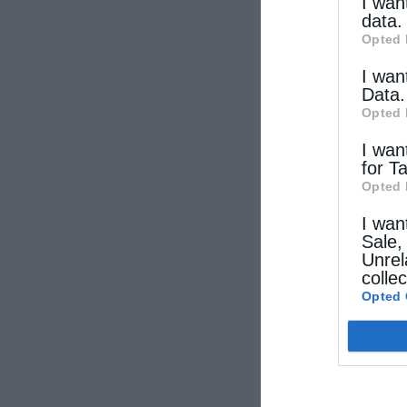
other thi
I wan
data.
Opted 
I wan
Data.
Opted 
I wan
for T
Opted 
I wan
Sale,
Unrel
colle
Opted 