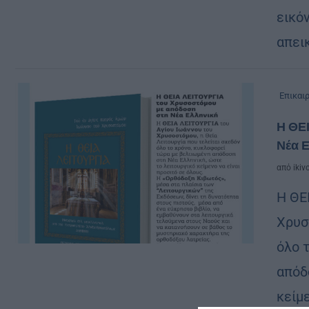
εικόν
απει
Επικαι
Η ΘΕ
Νέα 
από
ikiv
Η ΘΕ
Χρυσ
όλο 
απόδ
κείμ