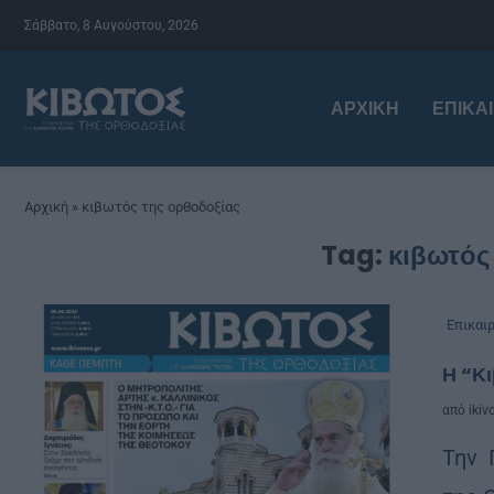
Σάββατο, 8 Αυγούστου, 2026
ΑΡΧΙΚΉ
ΕΠΙΚΑ
Αρχική
»
κιβωτός της ορθοδοξίας
Tag:
κιβωτός
Επικαι
Η “Κι
από
ikiv
Την 