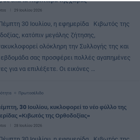
, σε όλα τα περίπτερα της χώρας
otos
29 Ιουλίου 2026
Πέμπτη 30 Ιουλίου, η εφημερίδα Κιβωτός της
δοξίας, κατόπιν μεγάλης ζήτησης,
ακυκλοφορεί ολόκληρη την Συλλογής της και
 εβδομάδα σας προσφέρει πολλές αγαπημένες
ες για να επιλέξετε. Οι εικόνες …
ρότητα
Πρωτοσέλιδο
έμπτη, 30 Ιουλίου, κυκλοφορεί το νέο φύλλο της
ερίδας «Κιβωτός της Ορθοδοξίας»
otos
28 Ιουλίου 2026
Πέμπτη 30 Ιουλίου, η εφημερίδα Κιβωτός της