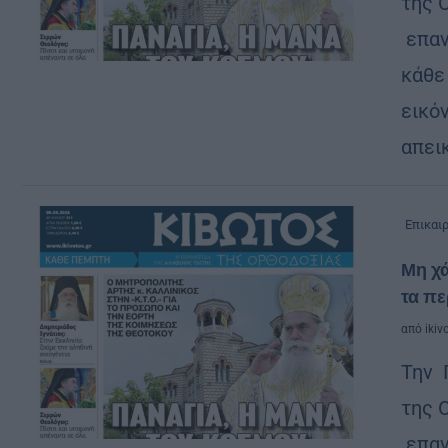
της 
επαν
κάθε
εικόν
απει
Επικαι
Μη χά
τα π
από
ikiv
Την 
της 
επαν