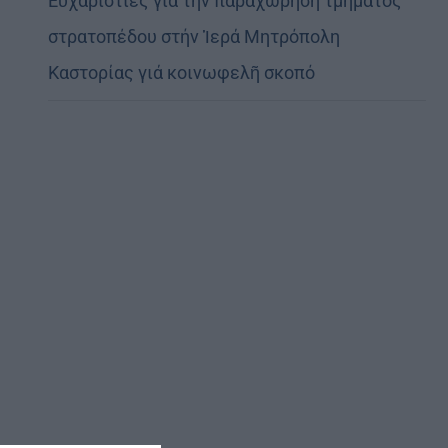
Εὐχαριστίες γιά τήν παραχώρηση τμήματος
στρατοπέδου στήν Ἱερά Μητρόπολη
Καστορίας γιά κοινωφελῆ σκοπό