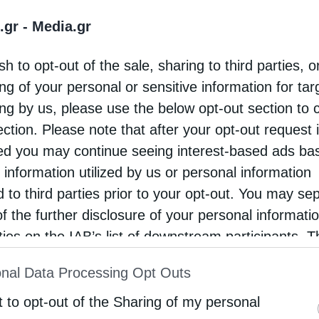
.gr -
Media.gr
ρότητα
sh to opt-out of the sale, sharing to third parties, o
έμπτη, 06 Αυγούστου, κυκλοφορεί το νέο φύλλο της
ng of your personal or sensitive information for ta
ρίδας «Κιβωτός της Ορθοδοξίας» – Όλες οι
ing by us, please use the below opt-out section to 
φορές
ection. Please note that after your opt-out request 
otos
1 Αυγούστου 2026
d you may continue seeing interest-based ads ba
Πέμπτη 06 Αυγούστου, η εφημερίδα Κιβωτός
 information utilized by us or personal information
Ορθοδοξίας, κατόπιν μεγάλης ζήτησης,
d to third parties prior to your opt-out. You may se
of the further disclosure of your personal informati
ακυκλοφορεί ολόκληρη την Συλλογής της και
rties on the IAB’s list of downstream participants. T
 εβδομάδα, σας προσφέρει πολλές αγαπημένες
ion may also be disclosed by us to third parties on
ες για να επιλέξετε. Οι εικόνες που …
nal Data Processing Opt Outs
st of Downstream Participants
that may further discl
rd parties.
t to opt-out of the Sharing of my personal