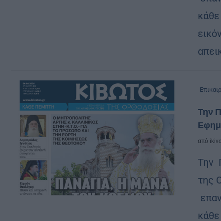
κάθε
εικόν
απει
Επικαι
Την Π
Εφημ
από
ikiv
Την 
της 
επαν
κάθε