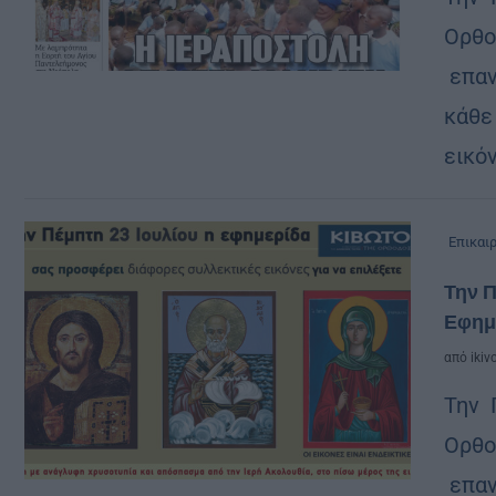
Ορθο
επαν
κάθε
εικόν
Επικαι
Την Π
Εφημ
από
ikiv
Την 
Ορθο
επαν