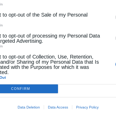
ρότητα
In
α, η “Κιβωτός της Ορθοδοξίας” σε όλα τα
t to opt-out of the Sale of my Personal
πτερα της χώρας
In
otos
30 Ιουλίου 2026
t to opt-out of processing my Personal Data
Πέμπτη 30 Ιουλίου, η εφημερίδα Κιβωτός της
argeted Advertising.
In
δοξίας, κατόπιν μεγάλης ζήτησης,
t to opt-out of Collection, Use, Retention,
ακυκλοφορεί ολόκληρη την Συλλογής της και
 and/or Sharing of my Personal Data that Is
ated with the Purposes for which it was
 εβδομάδα σας προσφέρει πολλές αγαπημένες
cted.
ες για να επιλέξετε. Οι εικόνες …
Out
CONFIRM
ρότητα
Data Deletion
Data Access
Privacy Policy
σετε την “Κιβωτό της Ορθοδοξίας” που κυκλοφορεί