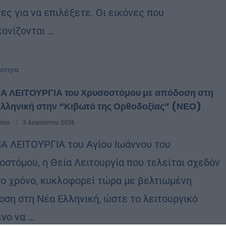
ες για να επιλέξετε. Οι εικόνες που
κονίζονται …
ρότητα
ΙΑ ΛΕΙΤΟΥΡΓΙΑ του Χρυσοστόμου με απόδοση στη
Ελληνική στην “Κιβωτό της Ορθοδοξίας” (ΝΕΟ)
otos
3 Αυγούστου 2026
ΙΑ ΛΕΙΤΟΥΡΓΙΑ του Αγίου Ιωάννου του
οστόμου, η Θεία Λειτουργία που τελείται σχεδόν
το χρόνο, κυκλοφορεί τώρα με βελτιωμένη
οση στη Νέα Ελληνική, ώστε το λειτουργικό
ενο να …