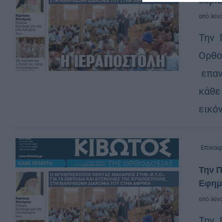
αύριο
από
ikiv
Την 
Ορθο
επαν
κάθε
εικόν
Επικαι
Την Π
Εφημ
από
ikiv
Την 