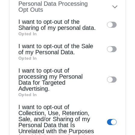
Της Λίτσας Ι. Χατζηφώτη, αρχαιολόγου Ο
Personal Data Processing
to your opt-out. You may separately opt-out
Opt Outs
βράχος όπου βρίσκεται κουρνιασμένη η
of the further disclosure of your personal
I want to opt-out of the
Μονή της Έλωνας υψώνεται πάνω από την
information by third parties on the IAB’s list
Sharing of my personal data.
πόλη του Λεωνιδίου. Η τοποθεσία προκαλεί
Opted In
of downstream participants. This
information may also be disclosed by us to
ίλιγγο. Το προσωνύμιο της Παναγίας …
I want to opt-out of the Sale
of my Personal Data.
third parties on the
IAB’s List of
Opted In
Downstream Participants
that may further
I want to opt-out of
disclose it to other third parties.
processing my Personal
Data for Targeted
Advertising.
Opted In
I want to opt-out of
Collection, Use, Retention,
Sale, and/or Sharing of my
Personal Data that Is
Unrelated with the Purposes