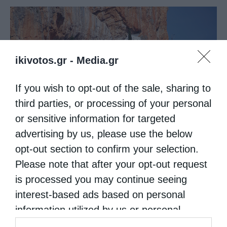
ikivotos.gr -
Media.gr
If you wish to opt-out of the sale, sharing to
third parties, or processing of your personal
or sensitive information for targeted
advertising by us, please use the below
opt-out section to confirm your selection.
Please note that after your opt-out request
Προσκυνηματικός Τουρισμός
is processed you may continue seeing
Η Μονή της Παναγίας της Έλωνας
interest-based ads based on personal
από
kivotos
1 Σεπτεμβρίου 2016
information utilized by us or personal
information disclosed to third parties prior