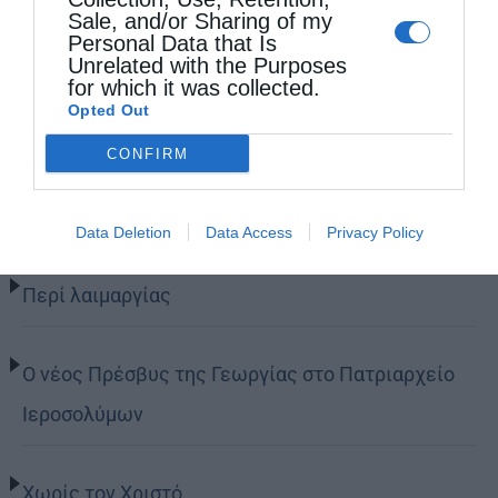
Sale, and/or Sharing of my
Personal Data that Is
Unrelated with the Purposes
for which it was collected.
Opted Out
Τελευταία άρθρα
CONFIRM
Η Εορτή της Αγίας Άννης στα Ιεροσόλυμα
Data Deletion
Data Access
Privacy Policy
Περί λαιμαργίας
Ο νέος Πρέσβυς της Γεωργίας στο Πατριαρχείο
Ιεροσολύμων
Χωρίς τον Χριστό