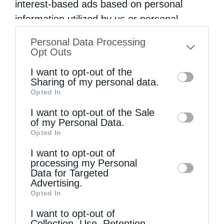
interest-based ads based on personal
information utilized by us or personal
information disclosed to third parties prior
Personal Data Processing
to your opt-out. You may separately opt-out
Opt Outs
of the further disclosure of your personal
I want to opt-out of the
information by third parties on the IAB’s list
Sharing of my personal data.
Opted In
of downstream participants. This
information may also be disclosed by us to
I want to opt-out of the Sale
of my Personal Data.
third parties on the
IAB’s List of
Opted In
Downstream Participants
that may further
I want to opt-out of
disclose it to other third parties.
processing my Personal
Data for Targeted
Advertising.
Opted In
I want to opt-out of
Collection, Use, Retention,