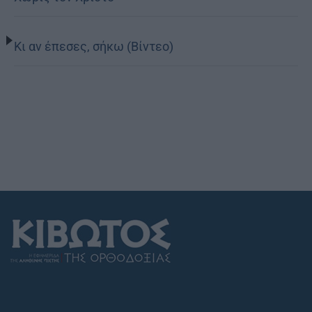
Κι αν έπεσες, σήκω (Βίντεο)