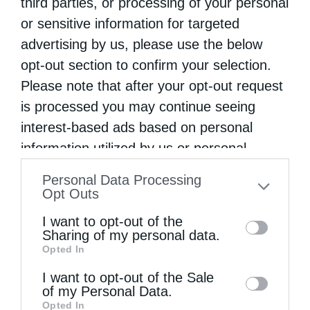
third parties, or processing of your personal
Σοβαρές ζημιές υπέστη το Λύρειο Ίδρυμα, το
or sensitive information for targeted
advertising by us, please use the below
οποίο φιλοξενούσε δεκάδες ορφανά παιδιά,
opt-out section to confirm your selection.
καθώς και αρκετούς ηλικιωμένους, από τη
Please note that after your opt-out request
φονική πυρκαγιά που ξέσπασε το απόγευμα
is processed you may continue seeing
της περασμένης Δευτέρας στην ανατολική
interest-based ads based on personal
Αττική. «Οι …
information utilized by us or personal
information disclosed to third parties prior
Personal Data Processing
to your opt-out. You may separately opt-out
Opt Outs
of the further disclosure of your personal
I want to opt-out of the
information by third parties on the IAB’s list
Sharing of my personal data.
Opted In
of downstream participants. This
information may also be disclosed by us to
I want to opt-out of the Sale
of my Personal Data.
third parties on the
IAB’s List of
Opted In