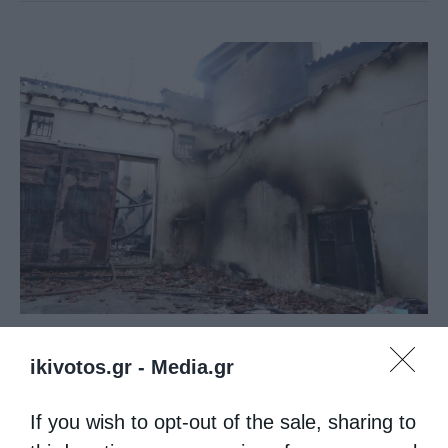
Συνεντευξεις
ikivotos.gr -
Media.gr
‘Εκκληση για βοήθεια στο Λύρειο Ίδρυμα
If you wish to opt-out of the sale, sharing to
από
christina
1 Αυγούστου 2018