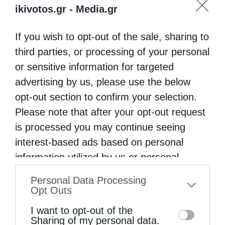
ikivotos.gr -
Media.gr
If you wish to opt-out of the sale, sharing to
third parties, or processing of your personal
or sensitive information for targeted
advertising by us, please use the below
opt-out section to confirm your selection.
Please note that after your opt-out request
is processed you may continue seeing
interest-based ads based on personal
information utilized by us or personal
information disclosed to third parties prior
Personal Data Processing
to your opt-out. You may separately opt-out
Opt Outs
of the further disclosure of your personal
I want to opt-out of the
information by third parties on the IAB’s list
Sharing of my personal data.