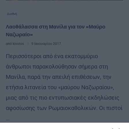
Διεθνή
Λαοθάλασσα στη Μανίλα για τον «Μαύρο
Ναζωραίο»
από
kivotos
9 Ιανουαρίου 2017
Περισσότεροι από ένα εκατομμύριο
άνθρωποι παρακολούθησαν σήμερα στη
Μανίλα, παρά την απειλή επιθέσεων, την
ετήσια λιτανεία του «μαύρου Ναζωραίου»,
μιας από τις πιο εντυπωσιακές εκδηλώσεις
αφοσίωσης των Ρωμαιοκαθολικών. Οι πιστοί
…