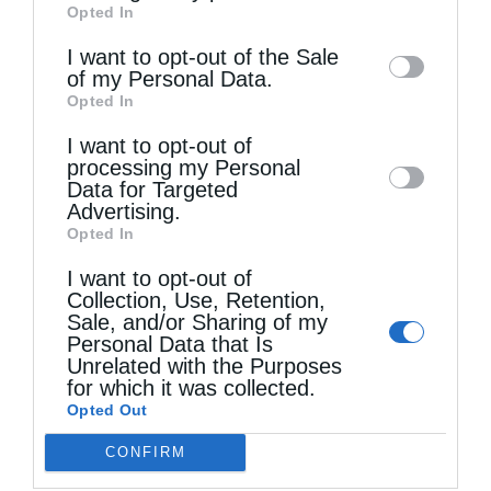
Opted In
of downstream participants. This
information may also be disclosed by us to
I want to opt-out of the Sale
of my Personal Data.
third parties on the
IAB’s List of
Opted In
Downstream Participants
that may further
I want to opt-out of
disclose it to other third parties.
processing my Personal
Data for Targeted
Τελευταία άρθρα
Advertising.
Opted In
I want to opt-out of
Ιερά Παράκληση προς την Υπεραγία Θεοτόκο στα
Collection, Use, Retention,
Sale, and/or Sharing of my
Φαβριανά Μονοφατσίου
Personal Data that Is
Unrelated with the Purposes
for which it was collected.
Θεία Λειτουργία στην Παναγιά Πεδιάδος
Opted Out
CONFIRM
Θεία Λειτουργία στο Μασταμπά Ηρακλείου