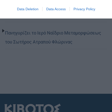
Data Deletion
Data Access
Privacy Policy
Τα Ιερά Κείμενα
Πανηγυρίζει το Ιερό Ναΐδριο Μεταμορφώσεως
του Σωτήρος Ατραπού Φλώρινας