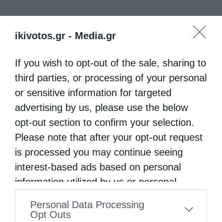
ikivotos.gr -
Media.gr
If you wish to opt-out of the sale, sharing to
third parties, or processing of your personal
or sensitive information for targeted
advertising by us, please use the below
opt-out section to confirm your selection.
Please note that after your opt-out request
is processed you may continue seeing
interest-based ads based on personal
information utilized by us or personal
information disclosed to third parties prior
Personal Data Processing
to your opt-out. You may separately opt-out
Opt Outs