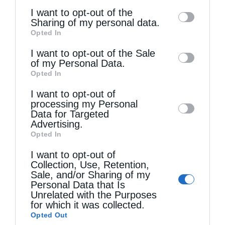
of the further disclosure of your personal
I want to opt-out of the
information by third parties on the IAB’s list
Sharing of my personal data.
Opted In
of downstream participants. This
information may also be disclosed by us to
I want to opt-out of the Sale
of my Personal Data.
third parties on the
IAB’s List of
Τελευταία άρθρα
Opted In
Downstream Participants
that may further
I want to opt-out of
disclose it to other third parties.
processing my Personal
Ο Άγιος Φύλακας Άγγελος
Data for Targeted
Advertising.
Opted In
Η λέξη “Μαρία”
I want to opt-out of
Collection, Use, Retention,
Sale, and/or Sharing of my
Ο Ελληνικός Ερυθρός Σταυρός προσφέρει
Personal Data that Is
Unrelated with the Purposes
ψυχοκοινωνική υποστήριξη στους πυρόπληκτους
for which it was collected.
Opted Out
της Δυτικής Αττικής