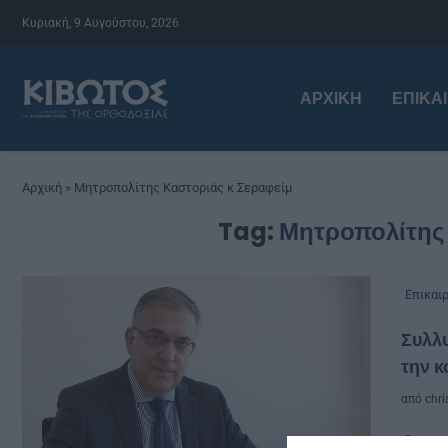
Κυριακή, 9 Αυγούστου, 2026
ΑΡΧΙΚΉ
ΕΠΙΚΑ
Αρχική
»
Μητροπολίτης Καστοριάς κ Σεραφείμ
Tag:
Μητροπολίτης 
Επικαι
Συλλ
την κ
από
chri
Ο υπ