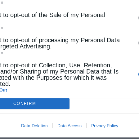
In
t to opt-out of the Sale of my Personal
ία
In
ριάς Σεραφείμ: «Θα ήταν ντροπή μου να
t to opt-out of processing my Personal Data
ωνούσα με την αναδοχή παιδιών από ομόφυλα
argeted Advertising.
άρια»
In
stina
13 Μαΐου 2018
t to opt-out of Collection, Use, Retention,
 and/or Sharing of my Personal Data that Is
την στάση της Eκκλησίας σχετικά με την αναδοχή
ated with the Purposes for which it was
cted.
ιών από ομόφυλα ζευγάρια μίλησε ο
Out
οπολίτης Καστοριάς κ. Σεραφείμ. Όπως είπε, η
CONFIRM
ησία από την αρχή που το σχετικό νομοσχέδιο
κε σε …
Data Deletion
Data Access
Privacy Policy