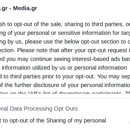
.gr -
Media.gr
σε τα εξής: «Η απώλεια του Μητροπολίτη
ορίας Σεραφείμ, γεμίζει θλίψη όσους είχαμε την
sh to opt-out of the sale, sharing to third parties, o
 και την τιμή να τον γνωρίσουμε. Ο Μακαριστός
ng of your personal or sensitive information for ta
ing by us, please use the below opt-out section to 
ection. Please note that after your opt-out request 
d you may continue seeing interest-based ads ba
ία
 information utilized by us or personal information
ρανομήκης και θεία ψυχή”
d to third parties prior to your opt-out. You may se
of the further disclosure of your personal informati
stina
20 Ιουλίου 2018
rties on the IAB’s list of downstream participants. T
Μητροπολίτη Καστορίας κ. Σεραφείμ Στον ένδοξο
ion may also be disclosed by us to third parties on
ήτη της Παλαιάς Διαθήκης, τον πυρφόρο Ηλία,
nal Data Processing Opt Outs
st of Downstream Participants
that may further discl
στη χήρα γυναίκα από τα Σαρεπτά της Σιδώνος
rd parties.
t to opt-out of the Sharing of my personal
 αφιερώσει ο Άγιος Ιωάννης ο Χρυσόστομος …