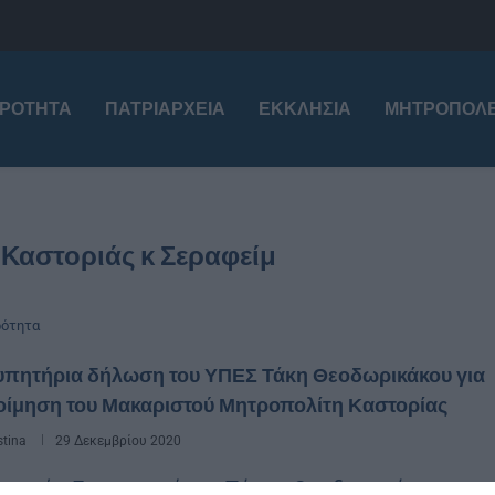
ΙΡΌΤΗΤΑ
ΠΑΤΡΙΑΡΧΕΊΑ
ΕΚΚΛΗΣΊΑ
ΜΗΤΡΟΠΌΛΕ
Καστοριάς κ Σεραφείμ
ρότητα
υπητήρια δήλωση του ΥΠΕΣ Τάκη Θεοδωρικάκου για
οίμηση του Μακαριστού Μητροπολίτη Καστορίας
stina
29 Δεκεμβρίου 2020
ουργός Εσωτερικών κ. Τάκης Θεοδωρικάκος