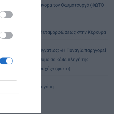
της, Άγιο Νικάνορα τον Θαυματουργό (ΦΩΤΟ-
ΒΙΝΤΕΟ)
Η Εορτή της Μεταμορφώσεως στην Κέρκυρα
Δημητριάδος Ιγνάτιος: «Η Παναγία παρηγορεί
και δίνει βάλσαμο σε κάθε πληγή της
ανθρώπινης ψυχής» (φωτο)
Χριστοφόρος αγάπη