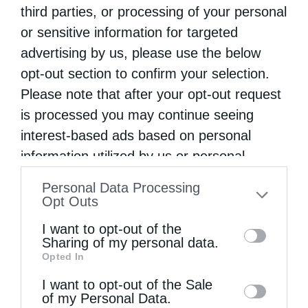
third parties, or processing of your personal
Κηφισίας κ. Κύριλλος στην εφημερίδα
or sensitive information for targeted
“ΠΡΩΤΟ ΘΕΜΑ” της Κυριακής και
advertising by us, please use the below
αναφέρθηκε στην πρόσφατη εμπειρία του
opt-out section to confirm your selection.
από την επίθεση που δἐχθηκε, με καυστικό
Please note that after your opt-out request
υγρό, μαζί με άλλους …
is processed you may continue seeing
interest-based ads based on personal
information utilized by us or personal
information disclosed to third parties prior
Personal Data Processing
to your opt-out. You may separately opt-out
Opt Outs
of the further disclosure of your personal
I want to opt-out of the
information by third parties on the IAB’s list
Sharing of my personal data.
Opted In
of downstream participants. This
information may also be disclosed by us to
I want to opt-out of the Sale
of my Personal Data.
third parties on the
IAB’s List of