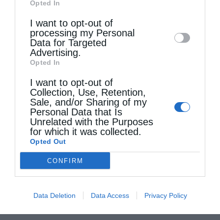
Opted In
Downstream Participants
that may further
I want to opt-out of
disclose it to other third parties.
processing my Personal
Data for Targeted
Advertising.
Opted In
I want to opt-out of
Collection, Use, Retention,
Sale, and/or Sharing of my
Personal Data that Is
Unrelated with the Purposes
for which it was collected.
Opted Out
CONFIRM
Τελευταία άρθρα
Data Deletion
Data Access
Privacy Policy