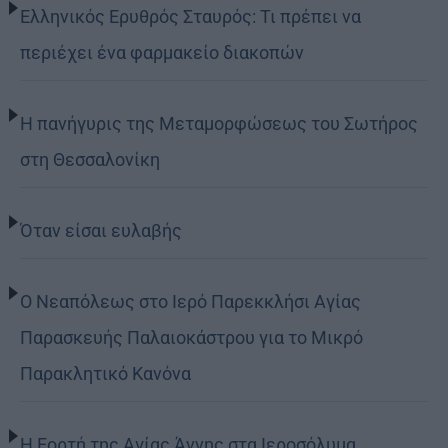
Ελληνικός Ερυθρός Σταυρός: Τι πρέπει να
περιέχει ένα φαρμακείο διακοπών
Η πανήγυρις της Μεταμορφώσεως του Σωτήρος
στη Θεσσαλονίκη
Όταν είσαι ευλαβής
Ο Νεαπόλεως στο Ιερό Παρεκκλήσι Αγίας
Παρασκευής Παλαιοκάστρου για το Μικρό
Παρακλητικό Κανόνα
Η Εορτή της Αγίας Άννης στα Ιεροσόλυμα