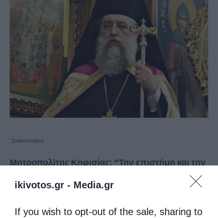
Συνεντευξεις
Μητροπολίτης Κηφισίας: “Την επιστήμη και την
ορθολογική σκέψη την έβγαλε ο Θεός”
ikivotos.gr -
Media.gr
από
christina
5 Ιουλίου 2021
Συνέντευξη παραχώρησε ο Μητροπολίτης
If you wish to opt-out of the sale, sharing to