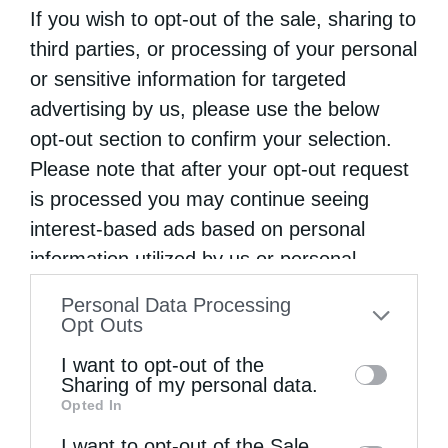
Εκοιμήθη πριν από λίγη ώρα, σε ηλικία 85
If you wish to opt-out of the sale, sharing to
third parties, or processing of your personal
ετών, ο Μητροπολίτης Λήμνου και Αγίου
or sensitive information for targeted
Ευστρατίου Ιερόθεος. Ο μακαριστός
advertising by us, please use the below
ιεράρχης εξέπνευσε στο νοσοκομείο της
opt-out section to confirm your selection.
Μυτιλήνης (αρχικά είχε διακομισθεί στο
Please note that after your opt-out request
Νοσοκομείο Λήμνου) όπου είχε …
is processed you may continue seeing
interest-based ads based on personal
information utilized by us or personal
information disclosed to third parties prior
Personal Data Processing
to your opt-out. You may separately opt-out
Opt Outs
of the further disclosure of your personal
I want to opt-out of the
information by third parties on the IAB’s list
Sharing of my personal data.
Opted In
of downstream participants. This
information may also be disclosed by us to
I want to opt-out of the Sale