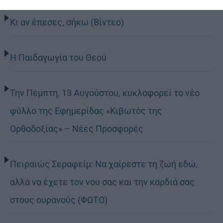
Κι αν έπεσες, σήκω (Βίντεο)
Η Παιδαγωγία του Θεού
Την Πέμπτη, 13 Αυγούστου, κυκλοφορεί το νέο
φύλλο της Εφημερίδας «Κιβωτός της
Ορθοδοξίας» – Νέες Προσφορές
Πειραιώς Σεραφείμ: Να χαίρεστε τη ζωή εδώ,
αλλά να έχετε τον νου σας και την καρδιά σας
στους ουρανούς (ΦΩΤΟ)