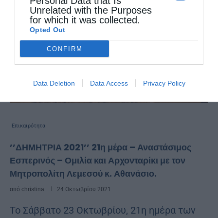
Personal Data that Is
Unrelated with the Purposes
for which it was collected.
Opted Out
CONFIRM
Data Deletion
Data Access
Privacy Policy
Επικαιρότητα
’’ΔΗΜΗΤΡΙΑ 2021’’ 21η μέρα – Αναστάσιμος
Εσπερινός – Ομιλία και Αρχονταρίκι με τον
Μητροπολίτη Λεμεσού κ. Αθανάσιο.
από
christina
24 Οκτωβρίου 2021
Το Σάββατο 23 Οκτωβρίου, 21η ημέρα των