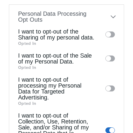
information utilized by us or personal
Θεία Λειτουργία με τον Μητροπολίτη Λεμεσού κ.
information disclosed to third parties prior
Personal Data Processing
Αθανάσιο.
to your opt-out. You may separately opt-out
Opt Outs
από
christina
25 Οκτωβρίου 2021
of the further disclosure of your personal
I want to opt-out of the
information by third parties on the IAB’s list
Sharing of my personal data.
Αναστάσιμος Όρθρος και Πανηγυρική Θεία
Opted In
of downstream participants. This
Λειτουργία τελέστηκε την Κυριακή, το πρωί,
information may also be disclosed by us to
I want to opt-out of the Sale
24 Οκτωβρίου, στον Ιερό Ναό μας, όπου
of my Personal Data.
third parties on the
IAB’s List of
Opted In
λαμβάνουν χώρα οι πολυήμερες
Downstream Participants
that may further
I want to opt-out of
disclose it to other third parties.
εορταστικές εκδηλώσεις με την επωνυμία
processing my Personal
«ΔΗΜΗΤΡΙΑ 2021», της …
Data for Targeted
Advertising.
Opted In
I want to opt-out of
Collection, Use, Retention,
Sale, and/or Sharing of my