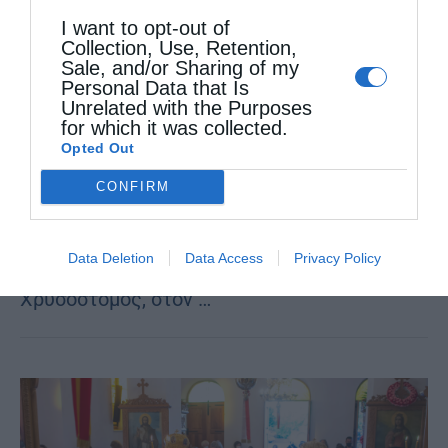
Ιακώβου του Αδελφοθέου στην Ι. Μητρόπολη
I want to opt-out of
Μεσσηνίας (ΦΩΤΟ)
Collection, Use, Retention,
Sale, and/or Sharing of my
από
christina
25 Οκτωβρίου 2021
Personal Data that Is
Unrelated with the Purposes
Την Αρχαιοπρεπή Θεία Λειτουργία του Αγίου
for which it was collected.
Opted Out
Αποστόλου Ιακώβου του Αδελφοθέου, του
και πρώτου Επισκόπου Ιεροσολύμων, τέλεσε,
CONFIRM
κατά το έθος, την Κυριακή 24 Οκτωβρίου, ο
Data Deletion
Data Access
Privacy Policy
Σεβ. Μητροπολίτης Μεσσηνίας κ.
Χρυσόστομος, στον …