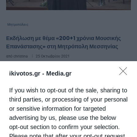
Μητροπόλεις
Εκδήλωση με θέμα «200+1 χρόνια Μουσικής
Επανάστασης» στη Μητρόπολη Μεσσηνίας
από
christina
25 Οκτωβρίου 2021
Oλοκληρώθηκαν οι εργασίες της
ikivotos.gr -
Media.gr
Επιστημονικής διημερίδα με τίτλο «200+1
If you wish to opt-out of the sale, sharing to
χρόνια Μουσικής Επανάστασης» που
third parties, or processing of your personal
διοργάνωσε η Σχολή Βυζαντινής &
or sensitive information for targeted
Παραδοσιακής Μουσικής της Ιεράς
advertising by us, please use the below
Μητροπόλεως Μεσσηνίας, το Σάββατο 23
opt-out section to confirm your selection.
και Κυριακή 24 …
Please note that after your opt-out request