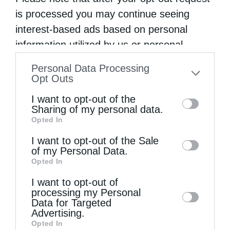
is processed you may continue seeing
interest-based ads based on personal
information utilized by us or personal
information disclosed to third parties prior
Personal Data Processing
to your opt-out. You may separately opt-out
Opt Outs
of the further disclosure of your personal
I want to opt-out of the
information by third parties on the IAB’s list
Sharing of my personal data.
Opted In
of downstream participants. This
information may also be disclosed by us to
I want to opt-out of the Sale
of my Personal Data.
third parties on the
IAB’s List of
Opted In
Downstream Participants
that may further
I want to opt-out of
disclose it to other third parties.
processing my Personal
Data for Targeted
Μητροπόλεις
Advertising.
Η Αρχαιοπρεπής Θεία Λειτουργία του Αγίου
Opted In