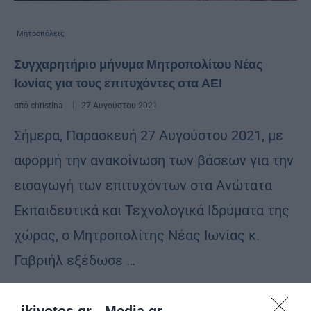
Μητροπόλεις
Συγχαρητήριο μήνυμα Μητροπολίτου Νέας
Ιωνίας για τους επιτυχόντες στα ΑΕΙ
από
christina
27 Αυγούστου 2021
Σήμερα, Παρασκευή 27 Αυγούστου 2021, με
αφορμή την ανακοίνωση των βάσεων για την
εισαγωγή των επιτυχόντων στα Ανώτατα
Εκπαιδευτικά και Τεχνολογικά Ιδρύματα της
χώρας, ο Μητροπολίτης Νέας Ιωνίας κ.
Γαβριήλ εξέδωσε …
ikivotos.gr -
Media.gr