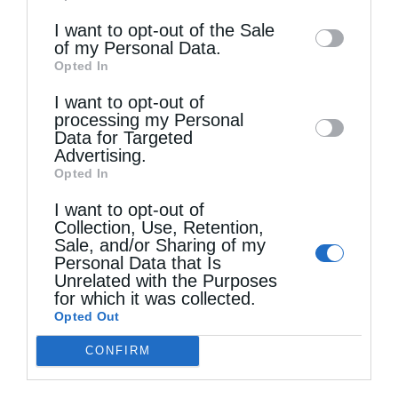
information may also be disclosed by us to
I want to opt-out of the Sale
of my Personal Data.
third parties on the
IAB’s List of
Opted In
Downstream Participants
that may further
I want to opt-out of
disclose it to other third parties.
processing my Personal
Τελευταία άρθρα
Data for Targeted
Advertising.
Opted In
Η πνευματική μελέτη
I want to opt-out of
Collection, Use, Retention,
Sale, and/or Sharing of my
Χειροθεσία Πνευματικού και Οικονόμου στις
Personal Data that Is
Unrelated with the Purposes
Πινακάτες
for which it was collected.
Opted Out
CONFIRM
Μακριά από τον Χριστό