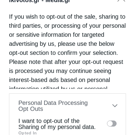
If you wish to opt-out of the sale, sharing to
third parties, or processing of your personal
or sensitive information for targeted
advertising by us, please use the below
opt-out section to confirm your selection.
Please note that after your opt-out request
is processed you may continue seeing
interest-based ads based on personal
information utilized by us or personal
information disclosed to third parties prior
Personal Data Processing
to your opt-out. You may separately opt-out
Opt Outs
of the further disclosure of your personal
I want to opt-out of the
information by third parties on the IAB’s list
Sharing of my personal data.
Opted In
of downstream participants. This