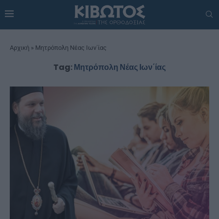
Αρχική
»
Μητρόπολη Νέας Ιων΄ίας
Tag:
Μητρόπολη Νέας Ιων΄ίας