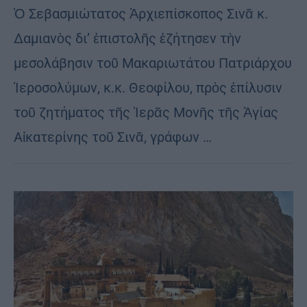
Ὁ Σεβασμιώτατος Ἀρχιεπίσκοπος Σινᾶ κ.
Δαμιανὸς δι’ ἐπιστολῆς ἐζήτησεν τὴν
μεσολάβησιν τοῦ Μακαριωτάτου Πατριάρχου
Ἱεροσολύμων, κ.κ. Θεοφίλου, πρὸς ἐπίλυσιν
τοῦ ζητήματος τῆς Ἱερᾶς Μονῆς τῆς Ἁγίας
Αἰκατερίνης τοῦ Σινᾶ, γράφων …