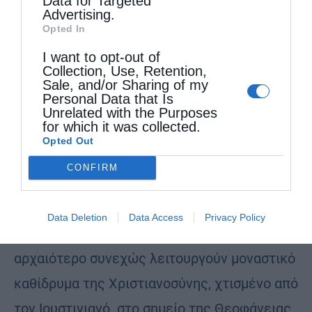
Data for Targeted
Advertising.
Opted In
I want to opt-out of
Collection, Use, Retention,
Sale, and/or Sharing of my
Personal Data that Is
Άρθρα
Unrelated with the Purposes
for which it was collected.
Η Κρίση στη Μονή Σινά: Ώρα για Κάθαρση, Όχι
Opted Out
για Κατάλυση
CONFIRM
από
ikivotos
18 Αυγούστου 2025
Η Ιερά Μονή της Αγίας Αικατερίνης στο Σινά
Data Deletion
Data Access
Privacy Policy
δεν είναι απλώς ένα μοναστήρι. Είναι το
αρχαιότερο συνεχώς λειτουργούν μοναστικό
καθίδρυμα της Χριστιανοσύνης, χτισμένο από
τον Ιουστινιανό στο σημείο της Θεοφάνειας,