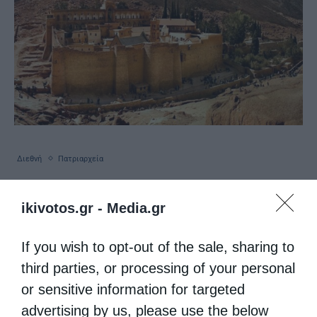
Διεθνή
Πατριαρχεία
Μόνη Σινά: Επεισόδιο του Αρχιεπισκόπου με
ikivotos.gr -
Media.gr
τους “πραξικοπηματίες” – “Επανήλθε η
νομιμότητα και η κανονικότητα”
If you wish to opt-out of the sale, sharing to
από
ikivotos
26 Αυγούστου 2025
third parties, or processing of your personal
O Αρχιεπίσκοπος Σινά Δαμιανός, προχώρησε
or sensitive information for targeted
σήμερα στην έξωση
advertising by us, please use the below