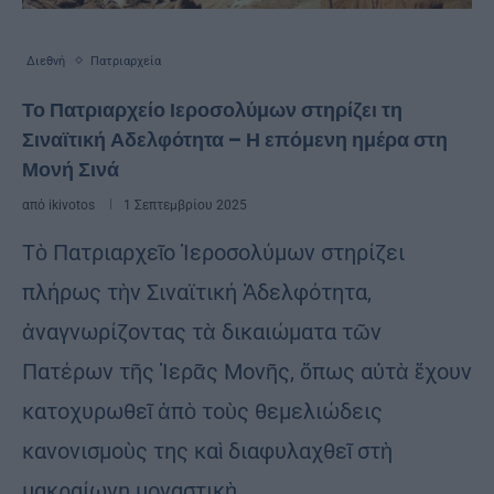
Διεθνή
Πατριαρχεία
Το Πατριαρχείο Ιεροσολύμων στηρίζει τη
Σιναϊτική Αδελφότητα – Η επόμενη ημέρα στη
Μονή Σινά
από
ikivotos
1 Σεπτεμβρίου 2025
Τὸ Πατριαρχεῖο Ἱεροσολύμων στηρίζει
πλήρως τὴν Σιναϊτική Ἀδελφότητα,
ἀναγνωρίζοντας τὰ δικαιώματα τῶν
Πατέρων τῆς Ἱερᾶς Μονῆς, ὅπως αὐτὰ ἔχουν
κατοχυρωθεῖ ἀπὸ τοὺς θεμελιώδεις
κανονισμοὺς της καὶ διαφυλαχθεῖ στὴ
μακραίωνη μοναστικὴ …