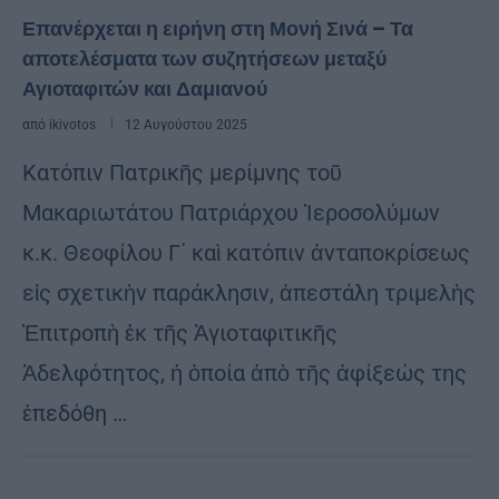
Επανέρχεται η ειρήνη στη Μονή Σινά – Τα
αποτελέσματα των συζητήσεων μεταξύ
Αγιοταφιτών και Δαμιανού
από
ikivotos
12 Αυγούστου 2025
Κατόπιν Πατρικῆς μερίμνης τοῦ
Μακαριωτάτου Πατριάρχου Ἱεροσολύμων
κ.κ. Θεοφίλου Γ΄ καὶ κατόπιν ἀνταποκρίσεως
εἰς σχετικὴν παράκλησιν, ἀπεστάλη τριμελὴς
Ἐπιτροπὴ ἐκ τῆς Ἁγιοταφιτικῆς
Ἀδελφότητος, ἡ ὁποία ἀπὸ τῆς ἀφίξεώς της
ἐπεδόθη …