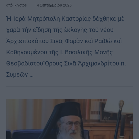
από
ikivotos
14 Σεπτεμβρίου 2025
Ἡ Ἱερὰ Μητρόπολη Καστορίας δέχθηκε μὲ
χαρὰ τὴν εἴδηση τῆς ἐκλογῆς τοῦ νέου
Ἀρχιεπισκόπου Σινᾶ, Φαρὰν καὶ Ραϊθὼ καὶ
Καθηγουμένου τῆς Ι. Βασιλικῆς Μονῆς
Θεοβαδίστου Ὅρους Σινᾶ Ἀρχιμανδρίτου π.
Συμεῶν …