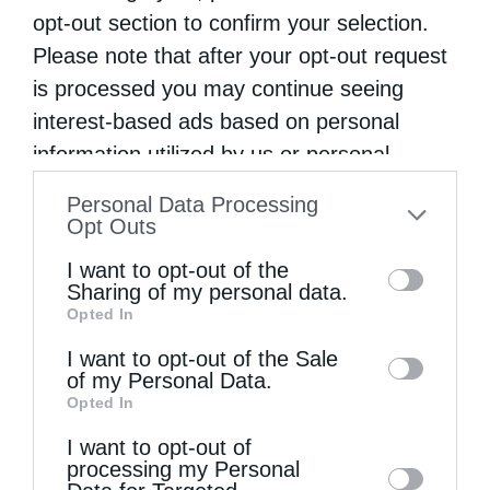
opt-out section to confirm your selection.
των πραξικοπηματιών μοναχών από
Please note that after your opt-out request
το Μοναστήρι της Αγίας Αικατερίνης.
is processed you may continue seeing
Σύμφωνα με ανακοίνωση που εξέδωσε ο
interest-based ads based on personal
ίδιος, όλα συνέβησαν το σήμερα το απόγευμα
information utilized by us or personal
όταν επισκέφθηκε το Μοναστήρι «με σκοπό
information disclosed to third parties prior
Personal Data Processing
to your opt-out. You may separately opt-out
…
Opt Outs
of the further disclosure of your personal
I want to opt-out of the
information by third parties on the IAB’s list
Sharing of my personal data.
Opted In
of downstream participants. This
information may also be disclosed by us to
I want to opt-out of the Sale
of my Personal Data.
third parties on the
IAB’s List of
Opted In
Downstream Participants
that may further
I want to opt-out of
disclose it to other third parties.
processing my Personal