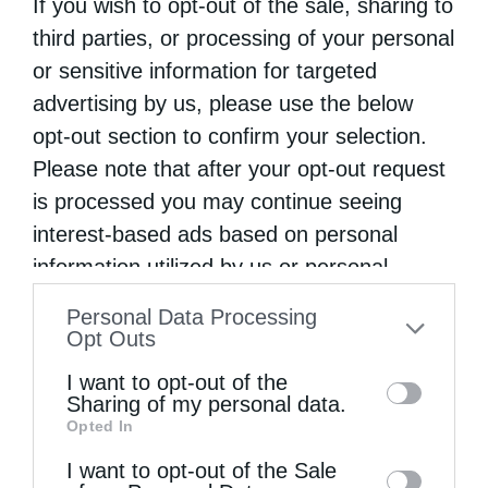
If you wish to opt-out of the sale, sharing to
third parties, or processing of your personal
or sensitive information for targeted
advertising by us, please use the below
opt-out section to confirm your selection.
Please note that after your opt-out request
is processed you may continue seeing
interest-based ads based on personal
information utilized by us or personal
information disclosed to third parties prior
Personal Data Processing
to your opt-out. You may separately opt-out
Opt Outs
of the further disclosure of your personal
I want to opt-out of the
information by third parties on the IAB’s list
Sharing of my personal data.
Opted In
of downstream participants. This
information may also be disclosed by us to
I want to opt-out of the Sale