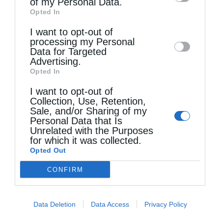
of my Personal Data.
third parties on the
IAB’s List of
Opted In
Downstream Participants
that may further
Τελευταία άρθρα
I want to opt-out of
disclose it to other third parties.
processing my Personal
Data for Targeted
Ιερά Παράκληση προς την Υπεραγία Θεοτόκο στα
Advertising.
Opted In
Φαβριανά Μονοφατσίου
I want to opt-out of
Collection, Use, Retention,
Sale, and/or Sharing of my
Θεία Λειτουργία στην Παναγιά Πεδιάδος
Personal Data that Is
Unrelated with the Purposes
for which it was collected.
Θεία Λειτουργία στο Μασταμπά Ηρακλείου
Opted Out
CONFIRM
Τα Ιερά Κείμενα
Data Deletion
Data Access
Privacy Policy
Πανηγυρίζει το Ιερό Ναΐδριο Μεταμορφώσεως