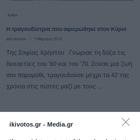
Άρθρα
Η τραγουδίστρια που αφιερώθηκε στον Κύριο
από
kivotos
1 Μαρτίου 2016
Tης Σοφίας Χρήστου Γνώρισε τη δόξα τις
δεκαετίες του ’60 και του ’70. Ζούσε μια ζωή
σαν παραμύθι, τραγουδούσε μέχρι τα 42 της
χρόνια στις πίστες μαζί με τους …
ikivotos.gr -
Media.gr