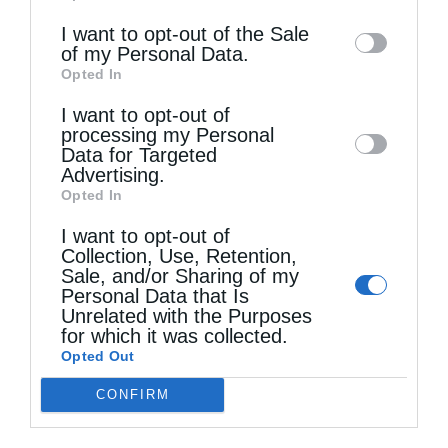
information may also be disclosed by us to
I want to opt-out of the Sale
of my Personal Data.
third parties on the
IAB’s List of
Opted In
Downstream Participants
that may further
I want to opt-out of
disclose it to other third parties.
processing my Personal
Τελευταία άρθρα
Data for Targeted
Advertising.
Opted In
Ιερά Παράκληση προς την Υπεραγία Θεοτόκο στα
I want to opt-out of
Collection, Use, Retention,
Φαβριανά Μονοφατσίου
Sale, and/or Sharing of my
Personal Data that Is
Unrelated with the Purposes
Θεία Λειτουργία στην Παναγιά Πεδιάδος
for which it was collected.
Opted Out
CONFIRM
Θεία Λειτουργία στο Μασταμπά Ηρακλείου