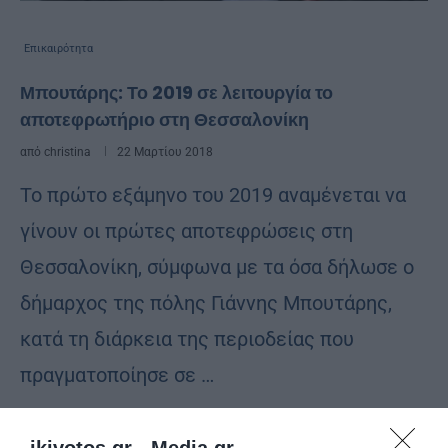
Επικαιρότητα
Μπουτάρης: Το 2019 σε λειτουργία το
αποτεφρωτήριο στη Θεσσαλονίκη
από
christina
22 Μαρτίου 2018
Το πρώτο εξάμηνο του 2019 αναμένεται να
γίνουν οι πρώτες αποτεφρώσεις στη
Θεσσαλονίκη, σύμφωνα με τα όσα δήλωσε ο
δήμαρχος της πόλης Γιάννης Μπουτάρης,
κατά τη διάρκεια της περιοδείας που
πραγματοποίησε σε …
ikivotos.gr -
Media.gr