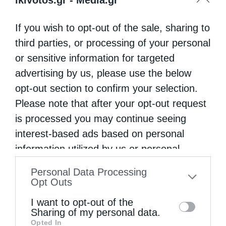
If you wish to opt-out of the sale, sharing to
third parties, or processing of your personal
or sensitive information for targeted
advertising by us, please use the below
opt-out section to confirm your selection.
Please note that after your opt-out request
is processed you may continue seeing
interest-based ads based on personal
information utilized by us or personal
information disclosed to third parties prior
Personal Data Processing
to your opt-out. You may separately opt-out
Opt Outs
of the further disclosure of your personal
I want to opt-out of the
information by third parties on the IAB’s list
Sharing of my personal data.
Opted In
of downstream participants. This