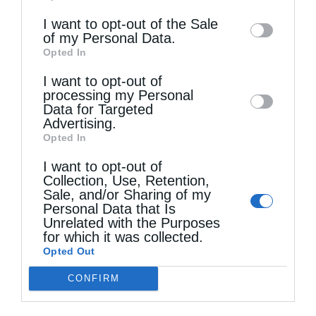
information may also be disclosed by us to
I want to opt-out of the Sale
of my Personal Data.
third parties on the
IAB’s List of
Opted In
Downstream Participants
that may further
Τελευταία άρθρα
I want to opt-out of
disclose it to other third parties.
processing my Personal
Data for Targeted
Advertising.
Αυστραλίας Μακάριος: «Ο Χριστός έδειξε τη
Opted In
λαμπρότητα της θεϊκής του δόξης»
I want to opt-out of
Collection, Use, Retention,
Sale, and/or Sharing of my
Μη χάσετε σήμερα, την “Κιβωτό της Ορθοδοξίας”,
Personal Data that Is
Unrelated with the Purposes
σε όλα τα περίπτερα
for which it was collected.
Opted Out
CONFIRM
Ιερά Παράκληση προς την Υπεραγία Θεοτόκο στα
Φαβριανά Μονοφατσίου