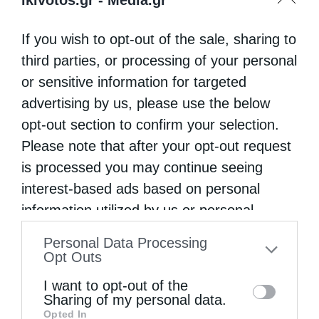
If you wish to opt-out of the sale, sharing to
third parties, or processing of your personal
or sensitive information for targeted
advertising by us, please use the below
opt-out section to confirm your selection.
Please note that after your opt-out request
is processed you may continue seeing
interest-based ads based on personal
information utilized by us or personal
information disclosed to third parties prior
Personal Data Processing
to your opt-out. You may separately opt-out
Opt Outs
of the further disclosure of your personal
I want to opt-out of the
information by third parties on the IAB’s list
Sharing of my personal data.
Opted In
of downstream participants. This