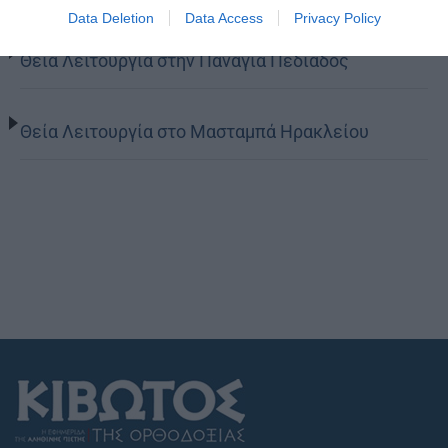
Data Deletion
Data Access
Privacy Policy
Θεία Λειτουργία στην Παναγιά Πεδιάδος
Θεία Λειτουργία στο Μασταμπά Ηρακλείου