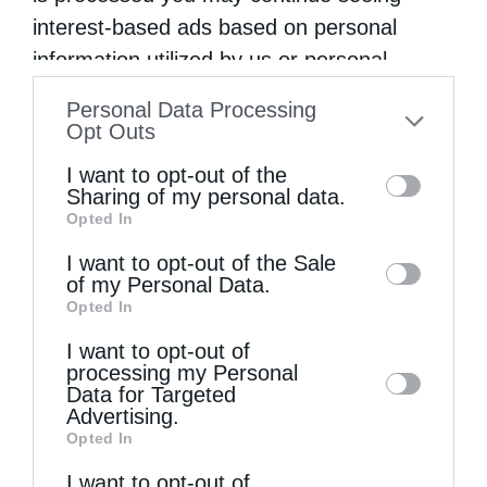
είναι προϊόν εμπειρίας μακροχρόνιο, από …
interest-based ads based on personal
information utilized by us or personal
information disclosed to third parties prior
Personal Data Processing
to your opt-out. You may separately opt-out
Opt Outs
of the further disclosure of your personal
I want to opt-out of the
information by third parties on the IAB’s list
Sharing of my personal data.
Opted In
of downstream participants. This
information may also be disclosed by us to
I want to opt-out of the Sale
of my Personal Data.
third parties on the
IAB’s List of
Opted In
Downstream Participants
that may further
I want to opt-out of
disclose it to other third parties.
processing my Personal
Data for Targeted
Advertising.
Opted In
Εκκλησία
I want to opt-out of
Θεία Λειτουργία: Έργον του λαού του Θεού