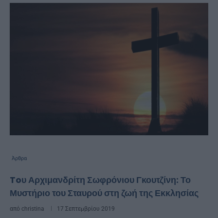
Άρθρα
Toυ Αρχιμανδρίτη Σωφρόνιου Γκουτζίνη: Το
Μυστήριο του Σταυρού στη ζωή της Εκκλησίας
από
christina
17 Σεπτεμβρίου 2019