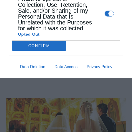
Collection, Use, Retention,
από
christina
12 Οκτωβρίου 2018
Sale, and/or Sharing of my
Personal Data that Is
Όταν ένας απλός χριστιανός λέει:
Unrelated with the Purposes
for which it was collected.
Εκκλησιάζομαι ή πηγαίνω στην Θεία
Opted Out
Λειτουργία, εννοεί, κατά κανόνα, ότι πηγαίνει
CONFIRM
στον Ναό και παρακολουθεί το μυστήριο της
θείας Λειτουργίας. Όμως η θεία Λειτουργία
Data Deletion
Data Access
Privacy Policy
δεν …