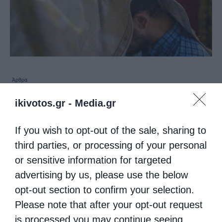
Άρθρα
Γράφει ο π. Αντώνιος Χρήστου: Πνευματική ζωή
ikivotos.gr -
Media.gr
χωρίς την Ιερά Εξομολόγηση γίνεται;
If you wish to opt-out of the sale, sharing to
από
christina
15 Οκτωβρίου 2018
third parties, or processing of your personal
Του π. Αντώνιου Χρήστου Αγαπητοί μας
or sensitive information for targeted
αναγνώστες, σε αυτό το άρθρο θα
advertising by us, please use the below
ασχοληθούμε με το ερώτημα που διαβάσατε
opt-out section to confirm your selection.
Please note that after your opt-out request
στον τίτλο μας. Δε μας γεννήθηκε ξαφνικά,
is processed you may continue seeing