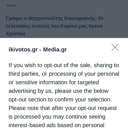
Άρθρα
Γράφει ο Μητροπολίτης Καισαριανής: Οι
τελευταίες εντολές του Κυρίου μας Ιησού
Χριστού
από
christina
9 Αυγούστου 2018
ikivotos.gr -
Media.gr
Του Μητροπολίτη Καισαριανής, Βύρωνος και
Υμηττού κ. Δανιήλ Στην τελευταία ομιλία
If you wish to opt-out of the sale, sharing to
third parties, or processing of your personal
προς τους μαθητές Του ο Κύριός μας Ιησούς
or sensitive information for targeted
Χριστός έδωσε τις τελευταίες εντολές Του.
advertising by us, please use the below
1) Να μη ταράζεσθε από την …
opt-out section to confirm your selection.
Please note that after your opt-out request
is processed you may continue seeing
interest-based ads based on personal