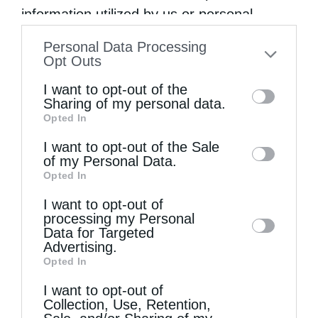
information utilized by us or personal
information disclosed to third parties prior
Personal Data Processing
to your opt-out. You may separately opt-out
Opt Outs
of the further disclosure of your personal
I want to opt-out of the
information by third parties on the IAB’s list
Sharing of my personal data.
Opted In
of downstream participants. This
information may also be disclosed by us to
I want to opt-out of the Sale
of my Personal Data.
third parties on the
IAB’s List of
Opted In
Downstream Participants
that may further
I want to opt-out of
disclose it to other third parties.
Επικαιρότητα
processing my Personal
Data for Targeted
Μεγάλη Πέμπτη: Η θλιβερότερη ημέρα της
Advertising.
Χριστιανοσύνης
Opted In
από
kivotos
13 Απριλίου 2017
I want to opt-out of
Collection, Use, Retention,
Tην Μεγάλη Πέμπτη αναβιώνονται στην