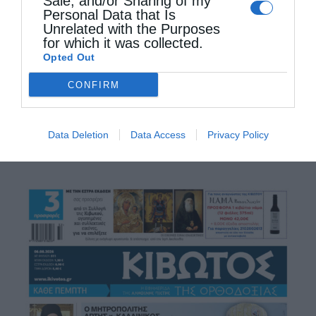
Sale, and/or Sharing of my
Εκκλησία μας, τα γεγονότα της τελευταίας
Personal Data that Is
Unrelated with the Purposes
ημέρας της ζωής του Ιησού Χριστού στη Γη…
for which it was collected.
Opted Out
Όπως μας αναφέρουν τα Ευαγγέλια, ο
CONFIRM
Χριστός θέλησε πριν θυσιαστεί για …
Data Deletion
Data Access
Privacy Policy