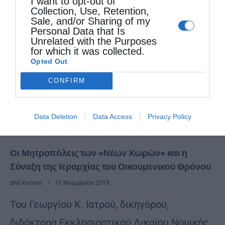
I want to opt-out of
Collection, Use, Retention,
Sale, and/or Sharing of my
Personal Data that Is
Unrelated with the Purposes
for which it was collected.
Opted Out
CONFIRM
Data Deletion
Data Access
Privacy Policy
Άρθρα
Οι Μητροπόλεις των «Νέων Χωρών» και η
Σύναξη της Ιεραρχίας του Οικουμενικού Θρόνου
από
kivotos
10 Νοεμβρίου 2015
Του Γεωργίου Κ. Ιατρού, δικηγόρου,
διδάκτορα Εκκλησιαστικού Δικαίου Νομικής