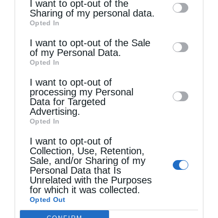
I want to opt-out of the
information by third parties on the IAB’s list
Sharing of my personal data.
Opted In
of downstream participants. This
information may also be disclosed by us to
I want to opt-out of the Sale
of my Personal Data.
third parties on the
IAB’s List of
Opted In
Downstream Participants
that may further
I want to opt-out of
disclose it to other third parties.
processing my Personal
Data for Targeted
Advertising.
Τελευταία άρθρα
Opted In
I want to opt-out of
Collection, Use, Retention,
Sale, and/or Sharing of my
Ιερά Παράκληση προς την Υπεραγία Θεοτόκο στα
Personal Data that Is
Φαβριανά Μονοφατσίου
Unrelated with the Purposes
for which it was collected.
Opted Out
Θεία Λειτουργία στην Παναγιά Πεδιάδος