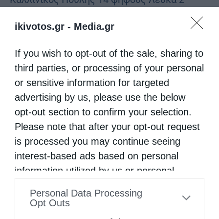
Ποιος …
ikivotos.gr -
Media.gr
If you wish to opt-out of the sale, sharing to
third parties, or processing of your personal
or sensitive information for targeted
advertising by us, please use the below
opt-out section to confirm your selection.
Please note that after your opt-out request
is processed you may continue seeing
interest-based ads based on personal
information utilized by us or personal
information disclosed to third parties prior
Personal Data Processing
to your opt-out. You may separately opt-out
Opt Outs
of the further disclosure of your personal