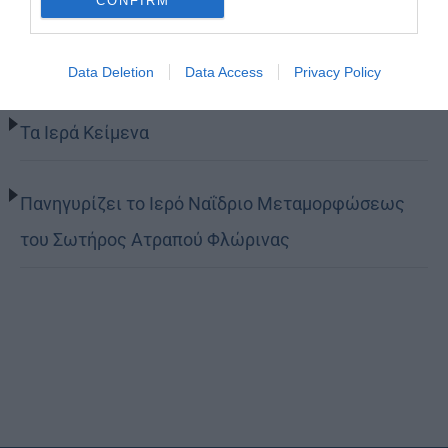
CONFIRM
Θεία Λειτουργία στο Μασταμπά Ηρακλείου
Data Deletion
Data Access
Privacy Policy
Τα Ιερά Κείμενα
Πανηγυρίζει το Ιερό Ναΐδριο Μεταμορφώσεως
του Σωτήρος Ατραπού Φλώρινας