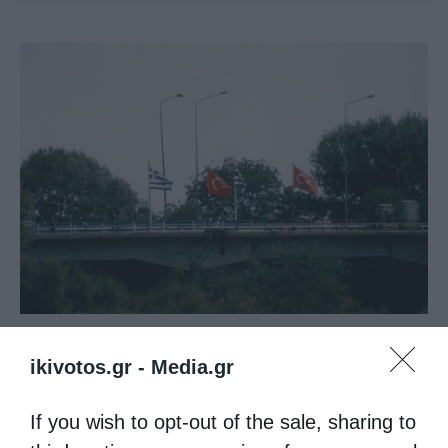
Άρθρα
ikivotos.gr -
Media.gr
Πότε θα κλείσει η… κερκόπορτα του Έβρου;
If you wish to opt-out of the sale, sharing to
από
christina
14 Μαρτίου 2018