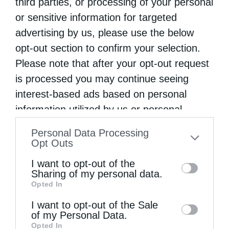
third parties, or processing of your personal
Τα στοιχεία της Κομισιόν δείχνουν αλματώδη
or sensitive information for targeted
advertising by us, please use the below
αύξηση παράνομων μεταναστών από τα
opt-out section to confirm your selection.
χερσαία σύνορα Τουρκίας – Ελλάδας
Please note that after your opt-out request
is processed you may continue seeing
interest-based ads based on personal
information utilized by us or personal
information disclosed to third parties prior
Personal Data Processing
to your opt-out. You may separately opt-out
Opt Outs
of the further disclosure of your personal
I want to opt-out of the
information by third parties on the IAB’s list
Sharing of my personal data.
Opted In
of downstream participants. This
information may also be disclosed by us to
I want to opt-out of the Sale
of my Personal Data.
third parties on the
IAB’s List of
Opted In