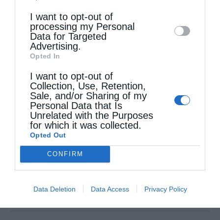
Downstream Participants
that may further
I want to opt-out of
disclose it to other third parties.
processing my Personal
Data for Targeted
Advertising.
Opted In
I want to opt-out of
Collection, Use, Retention,
Sale, and/or Sharing of my
Personal Data that Is
Unrelated with the Purposes
for which it was collected.
Opted Out
CONFIRM
Τελευταία άρθρα
Data Deletion
Data Access
Privacy Policy
Κακό και εκδίκηση