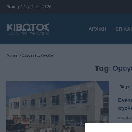
Πέμπτη, 6 Αυγούστου, 2026
ΑΡΧΙΚΉ
ΕΠΙΚΑ
Αρχική
»
Ομογένεια Καναδά
Tag:
Ομογ
Πατρια
Εγκαι
σχολ
από
kivo
Στις 