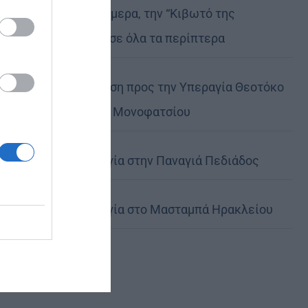
Μη χάσετε σήμερα, την “Κιβωτό της
Ορθοδοξίας”, σε όλα τα περίπτερα
Ιερά Παράκληση προς την Υπεραγία Θεοτόκο
στα Φαβριανά Μονοφατσίου
Θεία Λειτουργία στην Παναγιά Πεδιάδος
Θεία Λειτουργία στο Μασταμπά Ηρακλείου