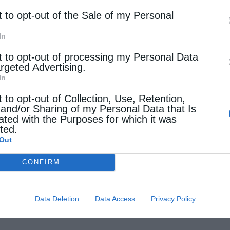
t to opt-out of the Sale of my Personal
δά ενώνονται …
In
t to opt-out of processing my Personal Data
argeted Advertising.
ναδός πρωθυπουργός τελετάρχης στην ελληνική
In
λαση στο Μόντρεαλ!
t to opt-out of Collection, Use, Retention,
 and/or Sharing of my Personal Data that Is
tos
28 Μαρτίου 2017
ated with the Purposes for which it was
cted.
πικεφαλής (τελετάρχη) τον πρωθυπουργό του
Out
δά Τζάστιν Τριντό έγινε η καθιερωμένη για
CONFIRM
σσότερα από 40 χρόνια παρέλαση της ελληνικής
ένειας στο Μόντρεαλ, στο πλαίσιο της επετείου
Data Deletion
Data Access
Privacy Policy
25ης Μαρτίου. …