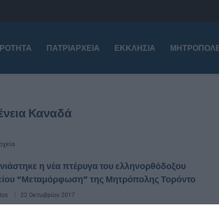
ΙΡΌΤΗΤΑ
ΠΑΤΡΙΑΡΧΕΊΑ
ΕΚΚΛΗΣΊΑ
ΜΗΤΡΟΠΌΛΕ
ένεια Καναδά
ρχεία
νιάστηκε η νέα πτέρυγα του ελληνορθόδοξου
είου “Μεταμόρφωση” της Μητρόπολης Τορόντο
tos
22 Οκτωβρίου 2017
18 Οκτωβρίου, έγιναν τα εγκαίνια της νέας