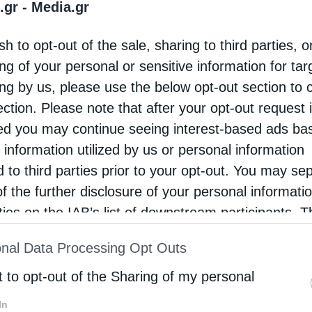
.gr -
Media.gr
υγας του ημερήσιου Ελληνορθόδοξου σχολείου
sh to opt-out of the sale, sharing to third parties, o
Ι.Μ. Τορόντο, “Μεταμόρφωση”. Το σχολείο άρχισε
ng of your personal or sensitive information for ta
έκα έξι μαθητές και τώρα έχει περισσότερους
ing by us, please use the below opt-out section to 
τριακόσιους …
ection. Please note that after your opt-out request 
d you may continue seeing interest-based ads ba
 information utilized by us or personal information
ρχεία
d to third parties prior to your opt-out. You may se
όντο Σωτήριος για τα 150 χρόνια του Καναδά
of the further disclosure of your personal informati
tos
5 Ιουλίου 2017
rties on the IAB’s list of downstream participants. T
ion may also be disclosed by us to third parties on
Σεβασμιωτάτου Μητροπολίτη Τορόντο κ.
nal Data Processing Opt Outs
st of Downstream Participants
that may further discl
ρίου Καθώς εορτάζουμε με χαρά την 150η
rd parties.
t to opt-out of the Sharing of my personal
ειο της Συνομοσπονδίας στον Καναδά, η Ιερά μας
In
όπολη και οι Έλληνες ορθόδοξοι πιστοί στον