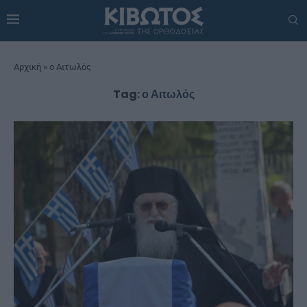
Αρχική
»
ο Αιτωλός
Tag:
ο Αιτωλός