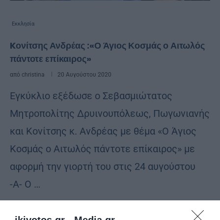
Εκκλησία
Kονίτσης Ανδρέας :«Ο Άγιος Κοσμάς ο Αιτωλός
πάντοτε επίκαιρος»
από
christina
20 Αυγούστου 2020
Εγκύκλιο εξέδωσε ο Σεβασμιώτατος
Μητροπολίτης Δρυινουπόλεως, Πωγωνιανής
και Κονίτσης κ. Ανδρέας με θέμα «Ο Άγιος
Κοσμάς ο Αιτωλός πάντοτε επίκαιρος» με
αφορμή την γιορτή του στις 24 αυγούστου
-Α- Ο …
ikivotos.gr -
Media.gr