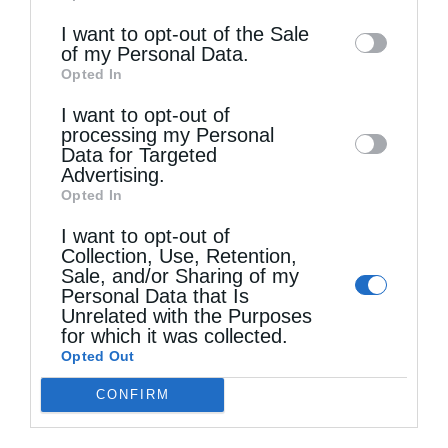
information may also be disclosed by us to
I want to opt-out of the Sale
of my Personal Data.
third parties on the
IAB’s List of
Opted In
Downstream Participants
that may further
I want to opt-out of
disclose it to other third parties.
processing my Personal
Τελευταία άρθρα
Data for Targeted
Advertising.
Opted In
Απαντήσεις σε πνευματικά ζητήματα (Βίντεο)
I want to opt-out of
Collection, Use, Retention,
Sale, and/or Sharing of my
Επίσκεψη του Δ/ντού της Β/θμιας Εκπαίδευσης
Personal Data that Is
Unrelated with the Purposes
στον Μητροπολίτη Δημητριάδος
for which it was collected.
Opted Out
CONFIRM
Δέντρο που δεν ποτίζεται, θα ξεραθεί