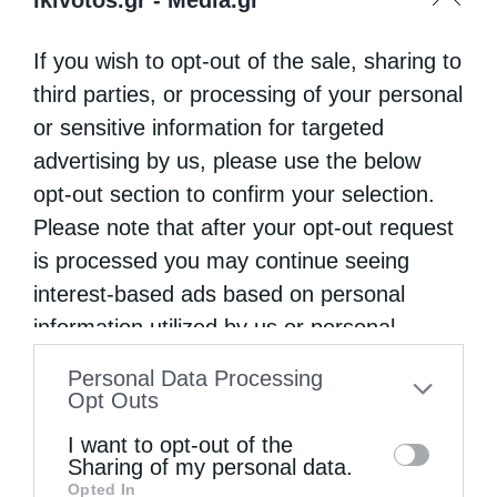
If you wish to opt-out of the sale, sharing to
third parties, or processing of your personal
or sensitive information for targeted
advertising by us, please use the below
opt-out section to confirm your selection.
Please note that after your opt-out request
is processed you may continue seeing
interest-based ads based on personal
information utilized by us or personal
information disclosed to third parties prior
Personal Data Processing
to your opt-out. You may separately opt-out
Opt Outs
of the further disclosure of your personal
I want to opt-out of the
information by third parties on the IAB’s list
Sharing of my personal data.
Opted In
of downstream participants. This