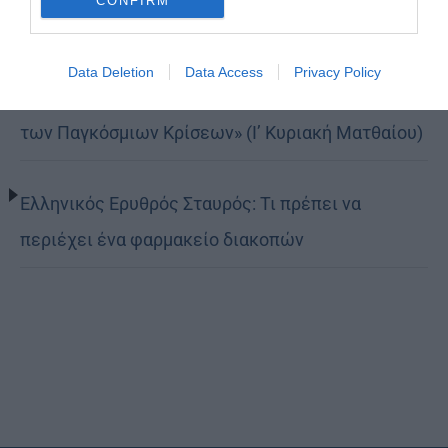
CONFIRM
πίστεως, της παράδοσης και της ενότητας»
Data Deletion
Data Access
Privacy Policy
«Η Πίστη ως Δύναμη Ενότητας και Υπέρβασης
των Παγκόσμιων Κρίσεων» (Ι’ Κυριακή Ματθαίου)
Ελληνικός Ερυθρός Σταυρός: Τι πρέπει να
περιέχει ένα φαρμακείο διακοπών