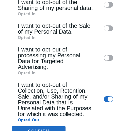
I want to opt-out of the
information by third parties on the IAB’s list
Sharing of my personal data.
Opted In
of downstream participants. This
information may also be disclosed by us to
I want to opt-out of the Sale
of my Personal Data.
third parties on the
IAB’s List of
Opted In
Downstream Participants
that may further
Τελευταία άρθρα
I want to opt-out of
disclose it to other third parties.
processing my Personal
Data for Targeted
Δημητριάδος Ιγνάτιος: «Η Παναγία παρηγορεί και
Advertising.
Opted In
δίνει βάλσαμο σε κάθε πληγή της ανθρώπινης
I want to opt-out of
ψυχής» (φωτο)
Collection, Use, Retention,
Sale, and/or Sharing of my
Personal Data that Is
Χριστοφόρος αγάπη
Unrelated with the Purposes
for which it was collected.
Opted Out
Δημητριάδος Ιγνάτιος: «Ο Ναός είναι ο τόπος της