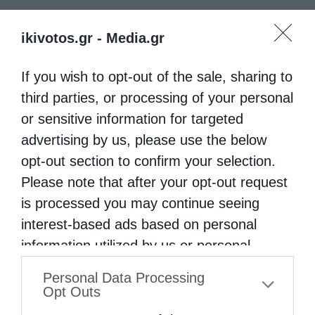
ikivotos.gr -
Media.gr
If you wish to opt-out of the sale, sharing to
third parties, or processing of your personal
or sensitive information for targeted
advertising by us, please use the below
opt-out section to confirm your selection.
Please note that after your opt-out request
is processed you may continue seeing
interest-based ads based on personal
information utilized by us or personal
information disclosed to third parties prior
Personal Data Processing
to your opt-out. You may separately opt-out
Opt Outs
of the further disclosure of your personal