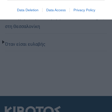
Data Deletion
Data Access
Privacy Policy
Η πανήγυρις της Μεταμορφώσεως του Σωτήρος
στη Θεσσαλονίκη
Όταν είσαι ευλαβής