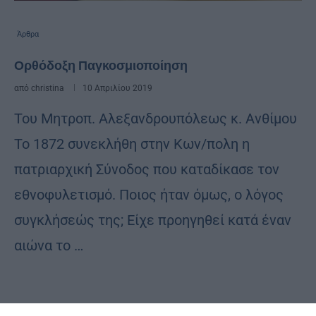
Άρθρα
Ορθόδοξη Παγκοσμιοποίηση
από
christina
10 Απριλίου 2019
Του Μητροπ. Αλεξανδρουπόλεως κ. Ανθίμου
Το 1872 συνεκλήθη στην Κων/πολη η
πατριαρχική Σύνοδος που καταδίκασε τον
εθνοφυλετισμό. Ποιος ήταν όμως, ο λόγος
συγκλήσεώς της; Είχε προηγηθεί κατά έναν
αιώνα το …