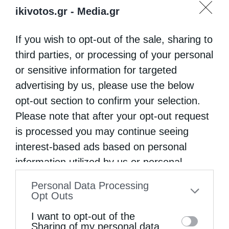
ikivotos.gr -
Media.gr
If you wish to opt-out of the sale, sharing to
third parties, or processing of your personal
or sensitive information for targeted
advertising by us, please use the below
opt-out section to confirm your selection.
Please note that after your opt-out request
is processed you may continue seeing
interest-based ads based on personal
information utilized by us or personal
information disclosed to third parties prior
Personal Data Processing
to your opt-out. You may separately opt-out
Opt Outs
of the further disclosure of your personal
I want to opt-out of the
information by third parties on the IAB’s list
Sharing of my personal data.