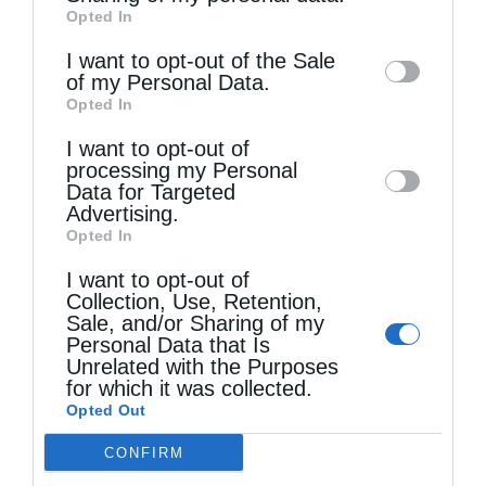
Opted In
of downstream participants. This
information may also be disclosed by us to
I want to opt-out of the Sale
of my Personal Data.
third parties on the
IAB’s List of
Opted In
Downstream Participants
that may further
Τελευταία άρθρα
I want to opt-out of
disclose it to other third parties.
processing my Personal
Data for Targeted
Δημητριάδος Ιγνάτιος: «Ο Ναός είναι ο τόπος της
Advertising.
Opted In
πίστεως, της παράδοσης και της ενότητας»
I want to opt-out of
Collection, Use, Retention,
Sale, and/or Sharing of my
«Η Πίστη ως Δύναμη Ενότητας και Υπέρβασης
Personal Data that Is
Unrelated with the Purposes
των Παγκόσμιων Κρίσεων» (Ι’ Κυριακή Ματθαίου)
for which it was collected.
Opted Out
Ελληνικός Ερυθρός Σταυρός: Τι πρέπει να
CONFIRM
περιέχει ένα φαρμακείο διακοπών