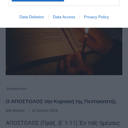
Data Deletion
Data Access
Privacy Policy
Επικαιρότητα
Ο ΑΠΟΣΤΟΛΟΣ την Κυριακή της Πεντηκσστής
από
ikivotos
22 Ιουνίου 2024
ΑΠΟΣΤΟΛΟΣ (Πράξ. β΄ 1-11) Ἐν ταῖς ἡμέραις