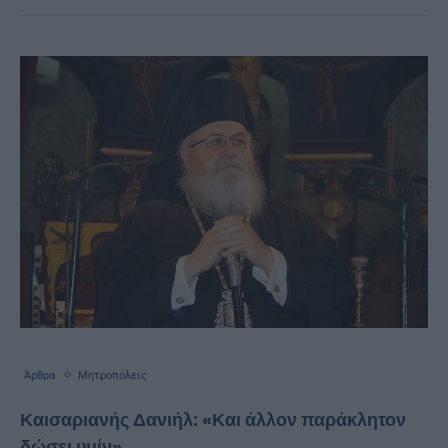
Άρθρα
Μητροπόλεις
Καισαριανής Δανιήλ: «Και άλλον παράκλητον
δώσει υμίν»