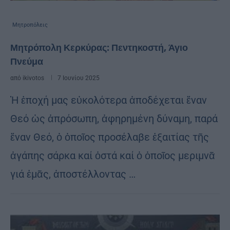
Μητροπόλεις
Μητρόπολη Κερκύρας: Πεντηκοστή, Άγιο
Πνεύμα
από
ikivotos
7 Ιουνίου 2025
Ἡ ἐποχή μας εὐκολότερα ἀποδέχεται ἕναν
Θεό ὡς ἀπρόσωπη, ἀφηρημένη δύναμη, παρά
ἕναν Θεό, ὁ ὁποῖος προσέλαβε ἐξαιτίας τῆς
ἀγάπης σάρκα καί ὀστά καί ὁ ὁποῖος μεριμνᾶ
γιά ἐμᾶς, ἀποστέλλοντας …