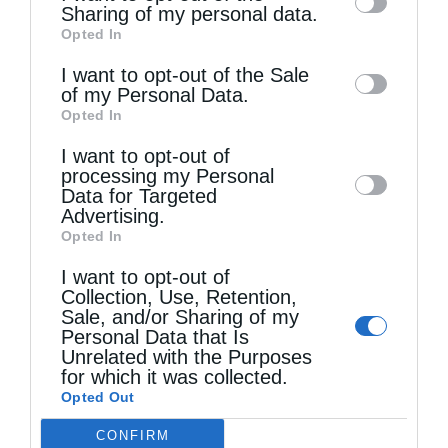
information by third parties on the IAB’s list
Sharing of my personal data.
Opted In
of downstream participants. This
information may also be disclosed by us to
I want to opt-out of the Sale
of my Personal Data.
third parties on the
IAB’s List of
Εκκλησία
Opted In
Downstream Participants
that may further
Την ημέρα της Πεντηκοστής
I want to opt-out of
disclose it to other third parties.
processing my Personal
από
ikivotos
3 Ιουνίου 2025
Data for Targeted
Την ημέρα της Πεντηκοστής το Άγιο Πνεύμα
Advertising.
Opted In
κατήλθε εξ ουρανού στο Θεανθρώπινο σώμα
I want to opt-out of
της Εκκλησίας και για πάντα παρέμεινε σε
Collection, Use, Retention,
Sale, and/or Sharing of my
Αυτό σαν Παν-Ζωοποιός ψυχή Αυτού. Αυτό
Personal Data that Is
Unrelated with the Purposes
το ορατό θεανθρώπινο σώμα …
for which it was collected.
Opted Out
CONFIRM