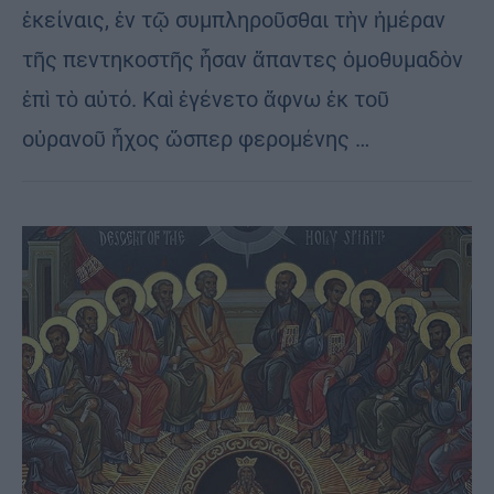
ἐκείναις, ἐν τῷ συμπληροῦσθαι τὴν ἡμέραν
τῆς πεντηκοστῆς ἦσαν ἅπαντες ὁμοθυμαδὸν
ἐπὶ τὸ αὐτό. Καὶ ἐγένετο ἄφνω ἐκ τοῦ
οὐρανοῦ ἦχος ὥσπερ φερομένης …