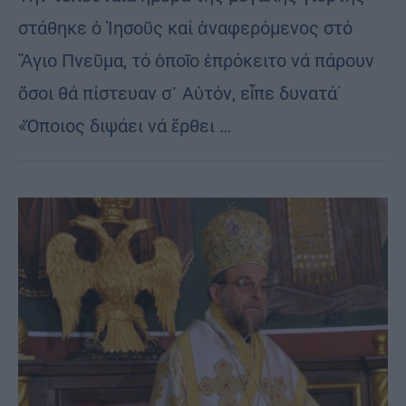
στάθηκε ὁ Ἰησοῦς καί ἀναφερόμενος στό
Ἅγιο Πνεῦμα, τό ὁποῖο ἐπρόκειτο νά πάρουν
ὅσοι θά πίστευαν σ᾿ Αὐτόν, εἶπε δυνατά˙
«Ὅποιος διψάει νά ἔρθει …