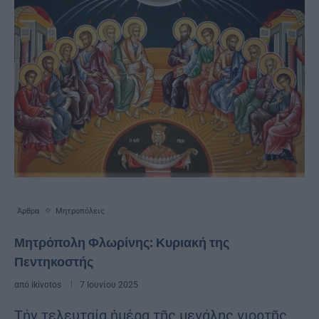
Άρθρα
Μητροπόλεις
Μητρόπολη Φλωρίνης: Κυριακή της
Πεντηκοστής
από
ikivotos
7 Ιουνίου 2025
Τήν τελευταία ἡμέρα τῆς μεγάλης γιορτῆς