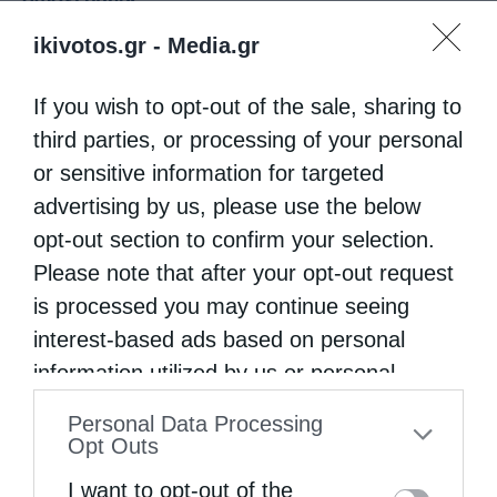
από
ikivotos
4 Ιουνίου 2025
ikivotos.gr -
Media.gr
Του Σεβασμιωτάτου Μητροπολίτου
If you wish to opt-out of the sale, sharing to
Καισαριανής, Βύρωνος και Υμηττού κ.
third parties, or processing of your personal
Δανιήλ, στην Κιβωτό της Ορθοδοξίας
or sensitive information for targeted
advertising by us, please use the below
opt-out section to confirm your selection.
Please note that after your opt-out request
is processed you may continue seeing
interest-based ads based on personal
information utilized by us or personal
information disclosed to third parties prior
Personal Data Processing
to your opt-out. You may separately opt-out
Opt Outs
of the further disclosure of your personal
I want to opt-out of the