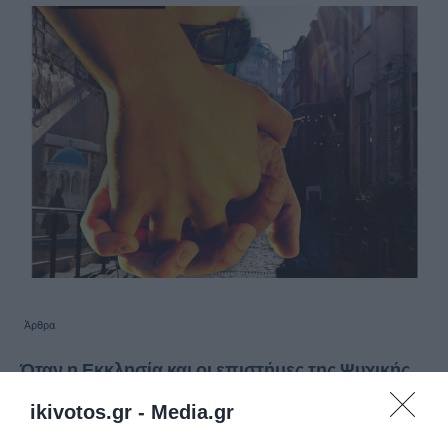
Άρθρα
Όταν η Εκκλησία και οι επιστήμες της Ψυχικής
Υγείας συζητούν από κοινού για την Πίστη, την
ikivotos.gr -
Media.gr
Ύπαρξη και τη Σχέση