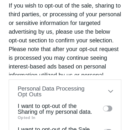
από
christina
5 Αυγούστου 2019
If you wish to opt-out of the sale, sharing to
third parties, or processing of your personal
Γράφει ο π. Αντώνιος Χρήστου Προϊστάμενος
or sensitive information for targeted
Ι.Ν. Προφήτου Ηλία Κόρμπι Βάρης, της Ι. Μ.
advertising by us, please use the below
Γλυφάδας Ε. Β. Β. & Β. Αγαπητοί μου
opt-out section to confirm your selection.
Αναγνώστες την ώρα που γράφονται αυτές
Please note that after your opt-out request
οι γραμμές, έχει περάσει …
is processed you may continue seeing
interest-based ads based on personal
information utilized by us or personal
information disclosed to third parties prior
Personal Data Processing
to your opt-out. You may separately opt-out
Opt Outs
of the further disclosure of your personal
I want to opt-out of the
information by third parties on the IAB’s list
Sharing of my personal data.
Opted In
of downstream participants. This
information may also be disclosed by us to
I want to opt-out of the Sale