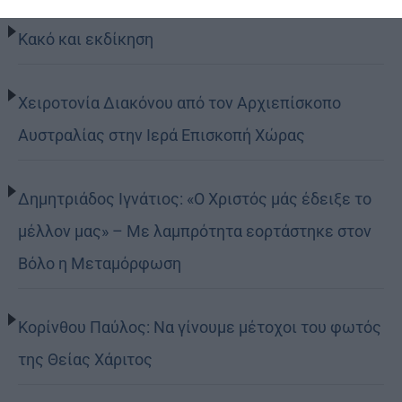
Κακό και εκδίκηση
Χειροτονία Διακόνου από τον Αρχιεπίσκοπο
Αυστραλίας στην Ιερά Επισκοπή Χώρας
Δημητριάδος Ιγνάτιος: «Ο Χριστός μάς έδειξε το
μέλλον μας» – Με λαμπρότητα εορτάστηκε στον
Βόλο η Μεταμόρφωση
Κορίνθου Παύλος: Να γίνουμε μέτοχοι του φωτός
της Θείας Χάριτος