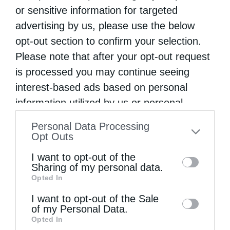
or sensitive information for targeted
advertising by us, please use the below
opt-out section to confirm your selection.
Please note that after your opt-out request
Μητροπόλεις
is processed you may continue seeing
Τα λείψανα του Απόστολου Βαρνάβα στην
interest-based ads based on personal
Πετρούπολη
information utilized by us or personal
information disclosed to third parties prior
από
kivotos
23 Φεβρουαρίου 2016
Personal Data Processing
to your opt-out. You may separately opt-out
Opt Outs
Με την αρμόζουσα λαμπρότητα έγινε η
of the further disclosure of your personal
I want to opt-out of the
υποδοχή των τιμίων λειψάνων του Αγ.
information by third parties on the IAB’s list
Sharing of my personal data.
Αποστόλου Βαρνάβα, ιδρυτή της Εκκλησίας
Opted In
of downstream participants. This
information may also be disclosed by us to
της Κύπρου, από την Ι. Μονή Κύκκου στον Ι.Ν.
I want to opt-out of the Sale
of my Personal Data.
third parties on the
IAB’s List of
Αγίου. Δημητρίου Πετρουπόλεως. Η …
Opted In
Downstream Participants
that may further