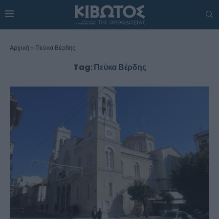
Αρχική
»
Πεύκα Βέρδης
Tag:
Πεύκα Βέρδης