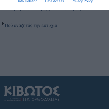
Data Deletion
Data Access
Privacy Policy
Η Εορτή της Μεταμορφώσεως στη Σάμο
Πού αναζητάς την ευτυχία