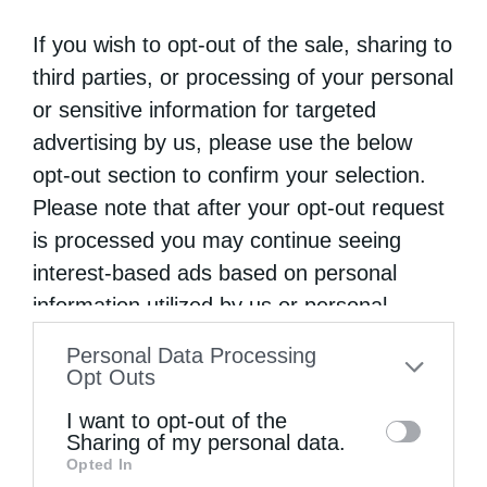
If you wish to opt-out of the sale, sharing to
third parties, or processing of your personal
or sensitive information for targeted
advertising by us, please use the below
opt-out section to confirm your selection.
Please note that after your opt-out request
is processed you may continue seeing
interest-based ads based on personal
information utilized by us or personal
information disclosed to third parties prior
Personal Data Processing
to your opt-out. You may separately opt-out
Opt Outs
of the further disclosure of your personal
I want to opt-out of the
information by third parties on the IAB’s list
Sharing of my personal data.
Opted In
of downstream participants. This