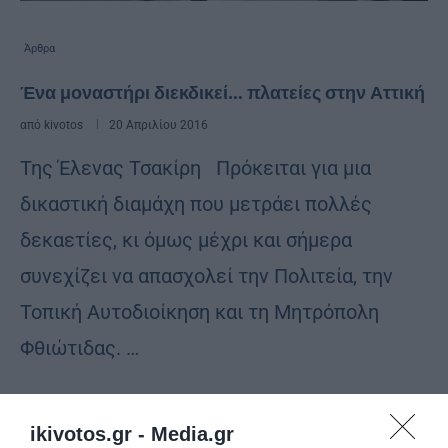
Άρθρα
Ένα μοναστήρι διεκδικεί… πλατείες στην Αττική
από
kivotos
20 Απριλίου 2016
Της Έλενας Τσακίρη Πρόκειται για μια
δικαστική διαμάχη που μετράει πολλές
δεκαετίες, κι όμως μέχρι και σήμερα
συνεχίζει να απασχολεί την Πολιτεία, την
Τοπική Αυτοδιοίκηση και τη Μητρόπολη
Φθιώτιδας. …
ikivotos.gr -
Media.gr