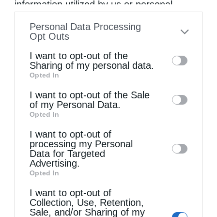
information utilized by us or personal
information disclosed to third parties prior
Personal Data Processing
to your opt-out. You may separately opt-out
Opt Outs
of the further disclosure of your personal
I want to opt-out of the
information by third parties on the IAB’s list
Sharing of my personal data.
Opted In
of downstream participants. This
information may also be disclosed by us to
I want to opt-out of the Sale
of my Personal Data.
third parties on the
IAB’s List of
Opted In
Downstream Participants
that may further
I want to opt-out of
disclose it to other third parties.
processing my Personal
Data for Targeted
Προσκυνηματικός Τουρισμός
Advertising.
Opted In
Ο θρησκευτικός τουρισμός και η ανάπτυξη των
I want to opt-out of
τοπικών κοινωνιών
Collection, Use, Retention,
από
kivotos
14 Δεκεμβρίου 2016
Sale, and/or Sharing of my