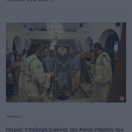
Εκκλησία
Πιερία: Υποδοχή Εικόνας του Αγίου Παϊσίου του