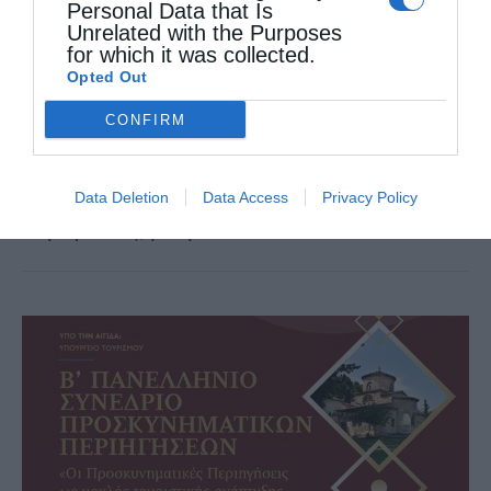
Personal Data that Is
Της Λίτσας Χατζηφώτη, αρχαιολόγου «Μόνο
Unrelated with the Purposes
for which it was collected.
εάν είναι ενωμένοι για την προώθηση του
Opted Out
θρησκευτικού τουρισμού κράτος, Εκκλησία,
CONFIRM
Τοπική Αυτοδιοίκηση Α’ και Β’ Βα­θμού,
τουριστικοί και ξενοδοχειακοί φορείς και
Data Deletion
Data Access
Privacy Policy
παράγοντες, μπορεί …