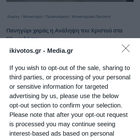
Ενορίες / Μοναστηρια / Προσκυνήματα / Μοναστηριακά Προϊόντα
Πανηγύρι χαράς η Ανάληψη του Χριστού στα
Εξωκκλήσια
από
kivotos
19 Ιουνίου 2017
ikivotos.gr -
Media.gr
Του παπαδάσκαλου Κωνσταντίνου Ι. Κώστα
If you wish to opt-out of the sale, sharing to
Η Ανάληψη του Χριστού στα ιερά
third parties, or processing of your personal
εξωκκλήσια (άλλα σε γυμνούς ή
or sensitive information for targeted
καταπράσινους λοφίσκους, άλλα μέσα στους
advertising by us, please use the below
opt-out section to confirm your selection.
δροσερούς πρόποδες των Πιερίων, άλλα
Please note that after your opt-out request
δίπλα στη γαλήνια …
is processed you may continue seeing
interest-based ads based on personal