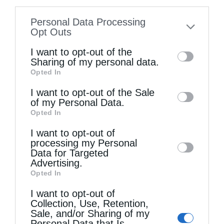
Λαογραφίας του Δημοκρίτειου
information disclosed to third parties prior
Πανεπιστήμιου Θράκης Όπως είναι γνωστό,
Personal Data Processing
to your opt-out. You may separately opt-out
Opt Outs
ήδη από τις αρχές της οργανωμένης
of the further disclosure of your personal
I want to opt-out of the
εκδήλωσης της ανθρώπινης
information by third parties on the IAB’s list
Sharing of my personal data.
Opted In
θρησκευτικότητας, η σχέση του πιστού με
of downstream participants. This
information may also be disclosed by us to
τον …
I want to opt-out of the Sale
of my Personal Data.
third parties on the
IAB’s List of
Opted In
Downstream Participants
that may further
I want to opt-out of
disclose it to other third parties.
processing my Personal
Data for Targeted
Advertising.
Opted In
I want to opt-out of
Collection, Use, Retention,
Sale, and/or Sharing of my
Personal Data that Is