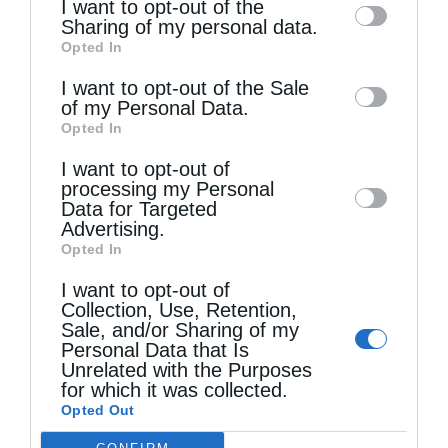
I want to opt-out of the
information by third parties on the IAB’s list
Sharing of my personal data.
Opted In
of downstream participants. This
information may also be disclosed by us to
I want to opt-out of the Sale
of my Personal Data.
third parties on the
IAB’s List of
Opted In
Downstream Participants
that may further
Τελευταία άρθρα
I want to opt-out of
disclose it to other third parties.
processing my Personal
Data for Targeted
Κι αν έπεσες, σήκω (Βίντεο)
Advertising.
Opted In
I want to opt-out of
Η Παιδαγωγία του Θεού
Collection, Use, Retention,
Sale, and/or Sharing of my
Personal Data that Is
Την Πέμπτη, 13 Αυγούστου, κυκλοφορεί το νέο
Unrelated with the Purposes
for which it was collected.
φύλλο της Εφημερίδας «Κιβωτός της
Opted Out
Ορθοδοξίας» – Νέες Προσφορές