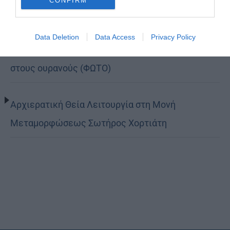
CONFIRM
Πειραιώς Σεραφείμ: Να χαίρεστε τη ζωή εδώ,
Data Deletion
Data Access
Privacy Policy
αλλά να έχετε τον νου σας και την καρδιά σας
στους ουρανούς (ΦΩΤΟ)
Αρχιερατική Θεία Λειτουργία στη Μονή
Μεταμορφώσεως Σωτήρος Χορτιάτη