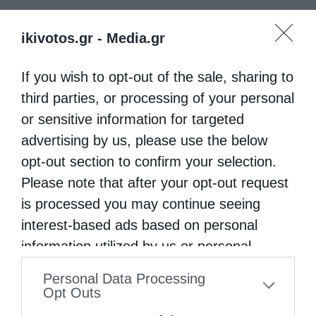
ikivotos.gr -
Media.gr
If you wish to opt-out of the sale, sharing to
third parties, or processing of your personal
or sensitive information for targeted
advertising by us, please use the below
opt-out section to confirm your selection.
Please note that after your opt-out request
is processed you may continue seeing
interest-based ads based on personal
information utilized by us or personal
information disclosed to third parties prior
Personal Data Processing
to your opt-out. You may separately opt-out
Opt Outs
of the further disclosure of your personal