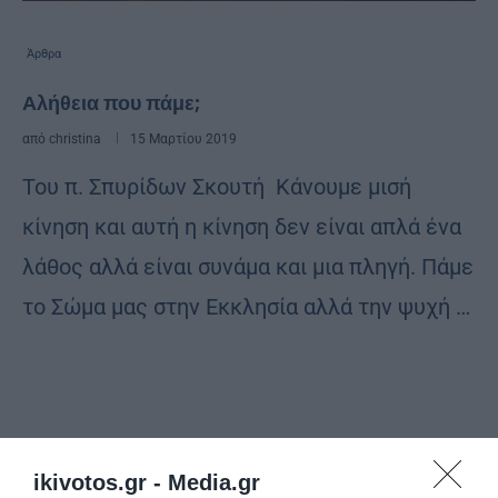
Άρθρα
Αλήθεια που πάμε;
από
christina
15 Μαρτίου 2019
Toυ π. Σπυρίδων Σκουτή Κάνουμε μισή
κίνηση και αυτή η κίνηση δεν είναι απλά ένα
λάθος αλλά είναι συνάμα και μια πληγή. Πάμε
το Σώμα μας στην Εκκλησία αλλά την ψυχή …
ikivotos.gr -
Media.gr