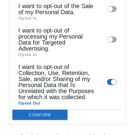
information may also be disclosed by us to
I want to opt-out of the Sale
of my Personal Data.
third parties on the
IAB’s List of
Τελευταία άρθρα
Opted In
Downstream Participants
that may further
I want to opt-out of
disclose it to other third parties.
processing my Personal
Ελληνικός Ερυθρός Σταυρός: Τι πρέπει να
Data for Targeted
περιέχει ένα φαρμακείο διακοπών
Advertising.
Opted In
I want to opt-out of
Η πανήγυρις της Μεταμορφώσεως του Σωτήρος
Collection, Use, Retention,
Sale, and/or Sharing of my
στη Θεσσαλονίκη
Personal Data that Is
Unrelated with the Purposes
for which it was collected.
Όταν είσαι ευλαβής
Opted Out
CONFIRM
Ο Νεαπόλεως στο Ιερό Παρεκκλήσι Αγίας
Παρασκευής Παλαιοκάστρου για το Μικρό