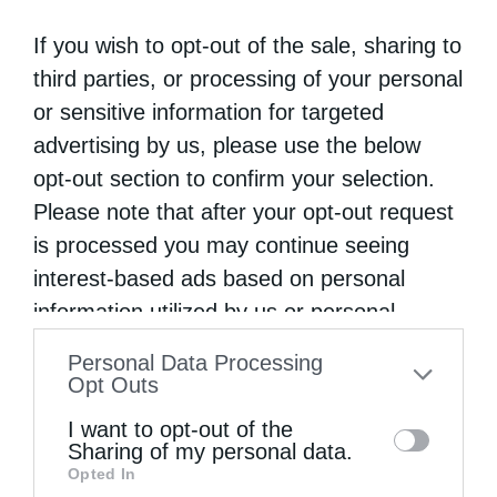
If you wish to opt-out of the sale, sharing to
third parties, or processing of your personal
or sensitive information for targeted
advertising by us, please use the below
opt-out section to confirm your selection.
Please note that after your opt-out request
is processed you may continue seeing
interest-based ads based on personal
information utilized by us or personal
information disclosed to third parties prior
Personal Data Processing
to your opt-out. You may separately opt-out
Opt Outs
of the further disclosure of your personal
I want to opt-out of the
information by third parties on the IAB’s list
Sharing of my personal data.
Opted In
of downstream participants. This