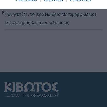
Πανηγυρίζει το Ιερό Ναΐδριο Μεταμορφώσεως
του Σωτήρος Ατραπού Φλώρινας