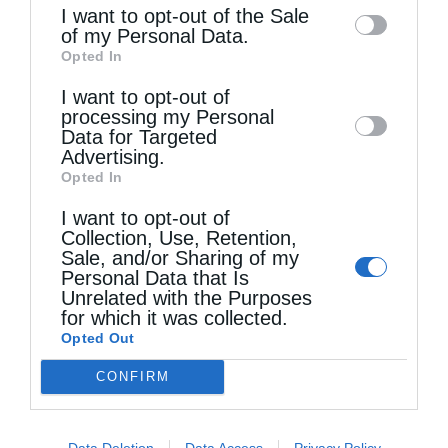
information may also be disclosed by us to
I want to opt-out of the Sale
of my Personal Data.
third parties on the
IAB’s List of
Opted In
Downstream Participants
that may further
I want to opt-out of
disclose it to other third parties.
Τελευταία άρθρα
processing my Personal
Data for Targeted
Advertising.
Opted In
Ιερά Παράκληση προς την Υπεραγία Θεοτόκο στα
I want to opt-out of
Φαβριανά Μονοφατσίου
Collection, Use, Retention,
Sale, and/or Sharing of my
Personal Data that Is
Θεία Λειτουργία στην Παναγιά Πεδιάδος
Unrelated with the Purposes
for which it was collected.
Opted Out
Θεία Λειτουργία στο Μασταμπά Ηρακλείου
CONFIRM
Τα Ιερά Κείμενα
Data Deletion
Data Access
Privacy Policy