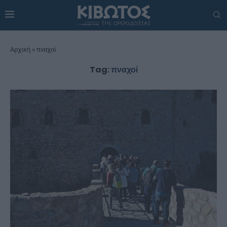
Αρχική
»
πναχοί
Tag:
πναχοί