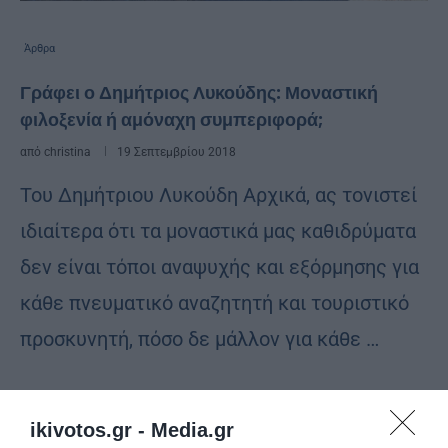
Άρθρα
Γράφει ο Δημήτριος Λυκούδης: Μοναστική
φιλοξενία ή αμόναχη συμπεριφορά;
από
christina
19 Σεπτεμβρίου 2018
Του Δημήτριου Λυκούδη Αρχικά, ας τονιστεί
ιδιαίτερα ότι τα μοναστικά μας καθιδρύματα
δεν είναι τόποι αναψυχής και εξόρμησης για
κάθε πνευματικό αναζητητή και τουριστικό
προσκυνητή, πόσο δε μάλλον για κάθε …
ikivotos.gr -
Media.gr