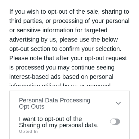
If you wish to opt-out of the sale, sharing to
third parties, or processing of your personal
or sensitive information for targeted
advertising by us, please use the below
opt-out section to confirm your selection.
Please note that after your opt-out request
is processed you may continue seeing
interest-based ads based on personal
information utilized by us or personal
information disclosed to third parties prior
Personal Data Processing
to your opt-out. You may separately opt-out
Opt Outs
of the further disclosure of your personal
I want to opt-out of the
information by third parties on the IAB’s list
Sharing of my personal data.
Opted In
of downstream participants. This