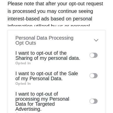
Please note that after your opt-out request
is processed you may continue seeing
interest-based ads based on personal
Εκκλησία
information utilized by us or personal
Πνευματικά θέματα: “Τι είναι τα κατά Συνθήκην
information disclosed to third parties prior
Personal Data Processing
ψεύδη; ” (βίντεο)
to your opt-out. You may separately opt-out
Opt Outs
από
christina
10 Οκτωβρίου 2021
of the further disclosure of your personal
I want to opt-out of the
information by third parties on the IAB’s list
Είναι μια λαθεμένη και παρεξηγημένη
Sharing of my personal data.
Opted In
of downstream participants. This
έκφραση και έτσι έχει επικρατήσει! Τι είναι
information may also be disclosed by us to
I want to opt-out of the Sale
τα “Κατά Συνθήκην Ψεύδη;”. Υπάρχουν ως
of my Personal Data.
third parties on the
IAB’s List of
Opted In
όρος εντός της ΑγιοΠατερικής
Downstream Participants
that may further
Γραμματολογίας;
I want to opt-out of
disclose it to other third parties.
processing my Personal
Data for Targeted
Advertising.