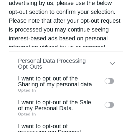
advertising by us, please use the below
opt-out section to confirm your selection.
Please note that after your opt-out request
is processed you may continue seeing
interest-based ads based on personal
information utilized by us or personal
Επικαιρότητα
information disclosed to third parties prior
Personal Data Processing
to your opt-out. You may separately opt-out
Στο μοναστήρι της Γκρατσάνιτσα ο Ν. Δένδιας
Opt Outs
of the further disclosure of your personal
από
christina
9 Οκτωβρίου 2020
I want to opt-out of the
information by third parties on the IAB’s list
Sharing of my personal data.
Ο κ. Δένδιας πραγματοποιεί επίσκεψη στην
Opted In
of downstream participants. This
Πρίστινα όπου είχε συνάντηση με τον
information may also be disclosed by us to
I want to opt-out of the Sale
of my Personal Data.
third parties on the
IAB’s List of
πρωθυπουργό Αβντούλα Χότι (Avdullah Hoti),
Opted In
Downstream Participants
that may further
την υπουργό Εξωτερικών, Μελίζα
I want to opt-out of
disclose it to other third parties.
Χαραντινάι-Στούμπλα (Meliza Haradinaj-
processing my Personal