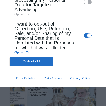
Data for Targeted
Stublla) και την πρόεδρο της Βουλής Βιόσα …
Advertising.
Opted In
I want to opt-out of
Collection, Use, Retention,
Sale, and/or Sharing of my
Personal Data that Is
Unrelated with the Purposes
for which it was collected.
Opted Out
CONFIRM
Data Deletion
Data Access
Privacy Policy