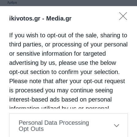
Άρθρα
Μπροστά στο «δίκιο» Του Θεού, όλοι οι άλλοι
ikivotos.gr -
Media.gr
έχουμε άδικο…!
If you wish to opt-out of the sale, sharing to
από
christina
21 Δεκεμβρίου 2020
third parties, or processing of your personal
Γράφει ο π.Αντώνιος Χρήστου Το γενικό
or sensitive information for targeted
που επικρατεί λόγω κορωνοϊού, σε
advertising by us, please use the below
παγκόσμιο, εθνικό, τοπικό αλλά η αλήθεια
opt-out section to confirm your selection.
είναι και σε προσωπικό επίπεδο είναι το πιο
Please note that after your opt-out request
is processed you may continue seeing
παράξενο, περίεργο, ιδιαίτερο …
interest-based ads based on personal
information utilized by us or personal
information disclosed to third parties prior
Personal Data Processing
to your opt-out. You may separately opt-out
Opt Outs
of the further disclosure of your personal