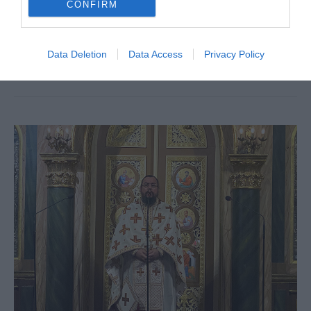
CONFIRM
διανύουμε για την προετοιμασία μας για τα
Χριστούγεννα, συμβαίνουν και αρκετοί -έως
Data Deletion
Data Access
Privacy Policy
πολλοί- πειρασμοί …