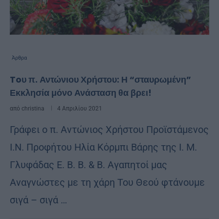
Άρθρα
Toυ π. Αντώνιου Χρήστου: Η “σταυρωμένη”
Εκκλησία μόνο Ανάσταση θα βρει!
από
christina
4 Απριλίου 2021
Γράφει ο π. Αντώνιος Χρήστου Προϊστάμενος
Ι.Ν. Προφήτου Ηλία Κόρμπι Βάρης της Ι. Μ.
Γλυφάδας Ε. Β. Β. & Β. Αγαπητοί μας
Αναγνώστες με τη χάρη Του Θεού φτάνουμε
σιγά – σιγά …