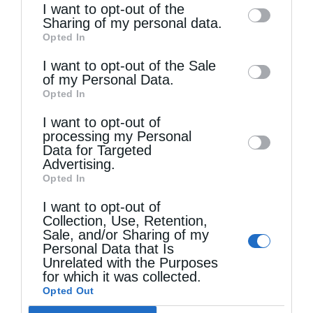
I want to opt-out of the
information by third parties on the IAB’s list
Sharing of my personal data.
Opted In
of downstream participants. This
information may also be disclosed by us to
I want to opt-out of the Sale
of my Personal Data.
third parties on the
IAB’s List of
Opted In
Downstream Participants
that may further
I want to opt-out of
disclose it to other third parties.
processing my Personal
Data for Targeted
Advertising.
Άρθρα
Opted In
Η δημόσια διαπόμπευση δεν ωφελεί κανέναν!
I want to opt-out of
Collection, Use, Retention,
από
christina
8 Δεκεμβρίου 2020
Sale, and/or Sharing of my
Personal Data that Is
Γράφει ο π.Αντώνιος Χρήστου Eίναι
Unrelated with the Purposes
for which it was collected.
διαπιστωμένο ότι σε καιρούς πνευματικών
Opted Out
αγώνων, όπως τη συγκεκριμένη που