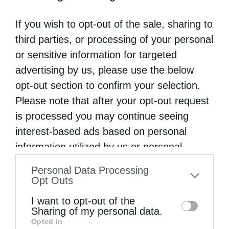
υπερηφάνεια)» (Άγ. …
If you wish to opt-out of the sale, sharing to
third parties, or processing of your personal
or sensitive information for targeted
advertising by us, please use the below
opt-out section to confirm your selection.
Please note that after your opt-out request
is processed you may continue seeing
interest-based ads based on personal
information utilized by us or personal
information disclosed to third parties prior
Personal Data Processing
to your opt-out. You may separately opt-out
Opt Outs
of the further disclosure of your personal
I want to opt-out of the
Άρθρα
information by third parties on the IAB’s list
Sharing of my personal data.
Opted In
of downstream participants. This
Πρώτα αγάπη μεταξύ σας