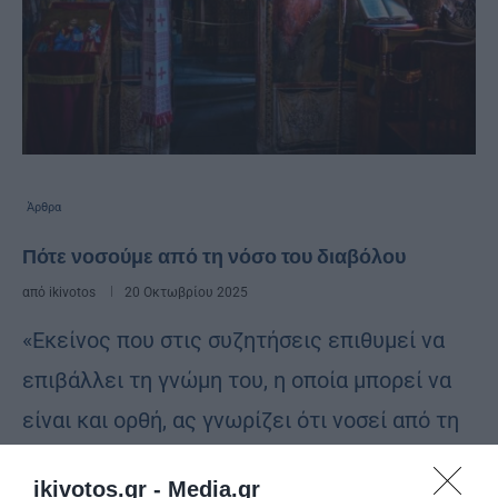
Άρθρα
Πότε νοσούμε από τη νόσο του διαβόλου
από
ikivotos
20 Οκτωβρίου 2025
«Εκείνος που στις συζητήσεις επιθυμεί να
επιβάλλει τη γνώμη του, η οποία μπορεί να
είναι και ορθή, ας γνωρίζει ότι νοσεί από τη
νόσο του διαβόλου, (δηλαδή από την
ikivotos.gr -
Media.gr