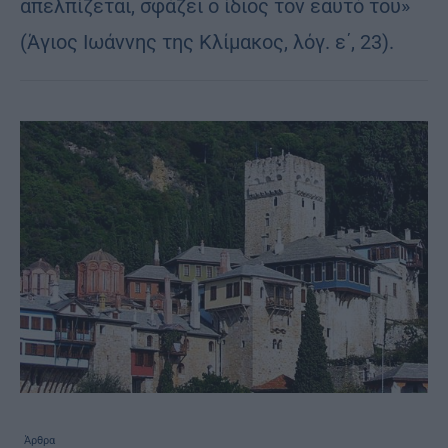
απελπίζεται, σφάζει ο ίδιος τον εαυτό του»
(Άγιος Ιωάννης της Κλίμακος, λόγ. ε΄, 23).
Άρθρα