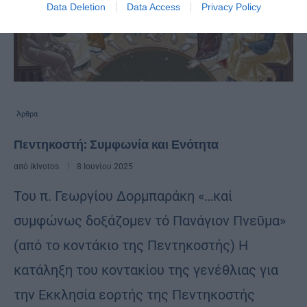
Data Deletion
Data Access
Privacy Policy
Άρθρα
Πεντηκοστή: Συμφωνία και Ενότητα
από
ikivotos
8 Ιουνίου 2025
Του π. Γεωργίου Δορμπαράκη «…καί
συμφώνως δοξάζομεν τό Πανάγιον Πνεῦμα»
(από το κοντάκιο της Πεντηκοστής) Η
κατάληξη του κοντακίου της γενέθλιας για
την Εκκλησία εορτής της Πεντηκοστής