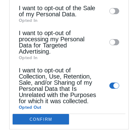
information may also be disclosed by us to
I want to opt-out of the Sale
από
ikivotos
14 Ιουλίου 2025
of my Personal Data.
third parties on the
IAB’s List of
Opted In
«Αγαπητέ μου αδελφέ Γ και Γ.σ., χαίρετε εν
Downstream Participants
that may further
Κυρίω. … Ασφαλώς θα έχετε πολλές
I want to opt-out of
disclose it to other third parties.
processing my Personal
δυσκολίες και αλλαγές με κόπους,
Data for Targeted
Advertising.
μετακινήσεις κ.λπ. (λόγω μεταθέσεως).
Opted In
Φυσικά, όταν υπάρχει η αγάπη και η …
I want to opt-out of
Collection, Use, Retention,
Sale, and/or Sharing of my
Personal Data that Is
Unrelated with the Purposes
for which it was collected.
Opted Out
CONFIRM