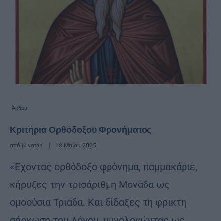
Άρθρα
Κριτήρια Ορθόδοξου Φρονήματος
από
ikivotos
18 Μαΐου 2025
«Έχοντας ορθόδοξο φρόνημα, παμμακάριε,
κήρυξες την τρισάριθμη Μονάδα ως
ομοούσια Τριάδα. Και δίδαξες τη φρικτή
σάρκωση του Λόγου, υμνολογώντας ως