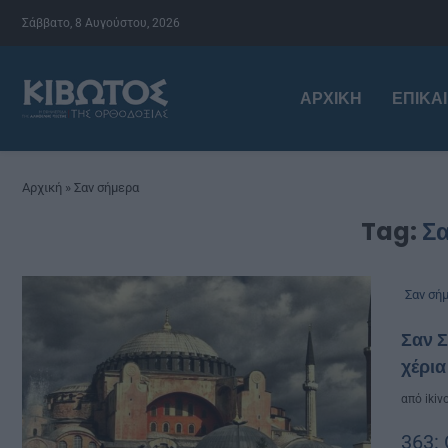
Σάββατο, 8 Αυγούστου, 2026
ΑΡΧΙΚΉ
ΕΠΙΚΑ
Αρχική
»
Σαν σήμερα
Tag:
Σ
Σαν σή
Σαν Σ
χέρι
από
ikiv
363: