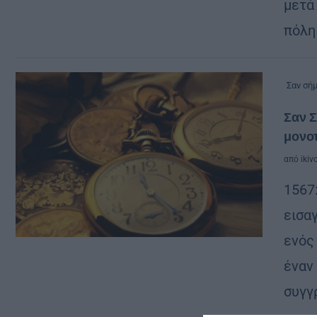
μετά
πόλη
Σαν σή
Σαν Σ
μονοτ
από
ikiv
1567
εισα
ενός
έναν
συγγ