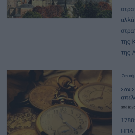
στρα
αλλά
στρα
της Κ
της 
Σαν σή
Σαν Σ
απελ
από
ikiv
1788
ΗΠΑ.