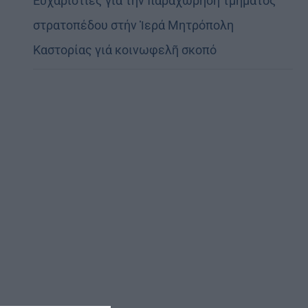
Εὐχαριστίες γιά τήν παραχώρηση τμήματος
στρατοπέδου στήν Ἱερά Μητρόπολη
Καστορίας γιά κοινωφελῆ σκοπό