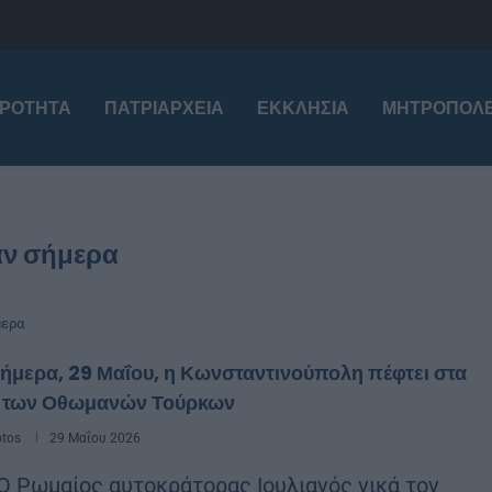
ΙΡΌΤΗΤΑ
ΠΑΤΡΙΑΡΧΕΊΑ
ΕΚΚΛΗΣΊΑ
ΜΗΤΡΟΠΌΛΕ
αν σήμερα
μερα
ήμερα, 29 Μαΐου, η Κωνσταντινούπολη πέφτει στα
α των Οθωμανών Τούρκων
otos
29 Μαΐου 2026
 Ο Ρωμαίος αυτοκράτορας Ιουλιανός νικά τον