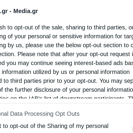
.gr -
Media.gr
μερα
ήμερα, 20 Οκτωβρίου – Ο Υψηλάντης και οι
sh to opt-out of the sale, sharing to third parties, o
ικοί» αποφασίζουν να κηρύξουν Επανάσταση στη
ng of your personal or sensitive information for ta
οβλαχία
ing by us, please use the below opt-out section to 
otos
20 Οκτωβρίου 2025
ection. Please note that after your opt-out request 
d you may continue seeing interest-based ads ba
: Ο Αλόνσο ντε Μεντόσα ιδρύει την πόλη
 information utilized by us or personal information
στρα Σενιόρα ντε Λα Παζ (Η Παναγία της
d to third parties prior to your opt-out. You may se
ης). 1720: Ο πειρατής της Καραϊβικής, Κάλικο
of the further disclosure of your personal informati
, συλλαμβάνεται από το Βασιλικό
rties on the IAB’s list of downstream participants. T
ικό της Μεγάλης Βρετανίας. 1818: Οι Ηνωμένες
ion may also be disclosed by us to third parties on
nal Data Processing Opt Outs
st of Downstream Participants
that may further discl
τείες Αμερικής και το Ηνωμένο
rd parties.
t to opt-out of the Sharing of my personal
λειο υπογράφουν συνθήκη, η …