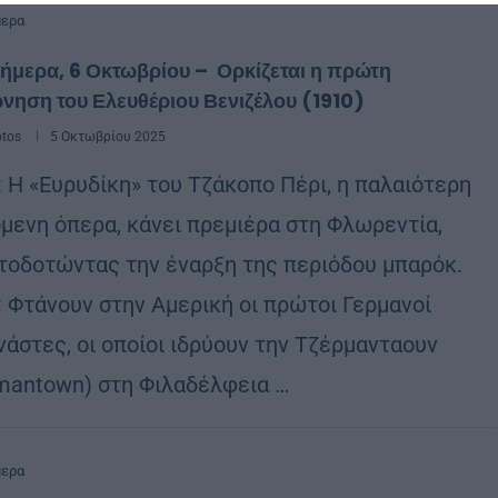
μερα
ήμερα, 6 Οκτωβρίου – Ορκίζεται η πρώτη
νηση του Ελευθέριου Βενιζέλου (1910)
otos
5 Οκτωβρίου 2025
: Η «Ευρυδίκη» του Τζάκοπο Πέρι, η παλαιότερη
μενη όπερα, κάνει πρεμιέρα στη Φλωρεντία,
τοδοτώντας την έναρξη της περιόδου μπαρόκ.
: Φτάνουν στην Αμερική οι πρώτοι Γερμανοί
νάστες, οι οποίοι ιδρύουν την Τζέρμανταουν
mantown) στη Φιλαδέλφεια …
μερα