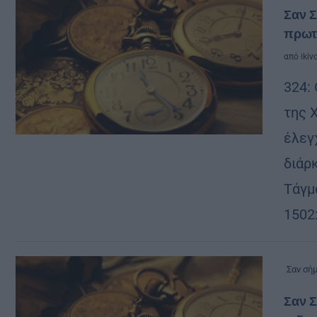
Σαν Σ
πρωτ
από
ikiv
324:
της 
έλεγ
διάρ
Τάγμ
1502
Σαν σή
Σαν Σ