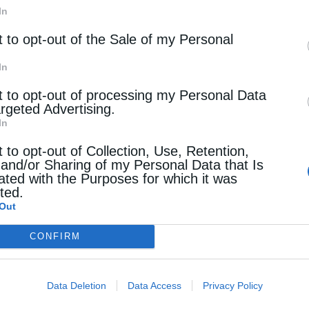
In
t to opt-out of the Sale of my Personal
μερα
In
ήμερα, 7 Οκτωβρίου – Στο Ναύπλιο, καταδικάζεται σε
το ο Γεώργιος Μαυρομιχάλης (1831)
t to opt-out of processing my Personal Data
argeted Advertising.
otos
6 Οκτωβρίου 2025
In
: Γαλλικά στρατεύματα αποτελούμενα από 1.000
t to opt-out of Collection, Use, Retention,
 and/or Sharing of my Personal Data that Is
σμένους άνδρες αποβιβάζονται στο Τζέρσεϊ και
ated with the Purposes for which it was
cted.
νται εναντίον 3.000 υπερασπιστών. 1477: Αρχίζει
Out
ιτουργία του Πανεπιστημίου της Ουψάλα. 1542: O
CONFIRM
ευνητής Χουάν Ροντρίγκες Καμπρίγιο
αλύπτει το νησί Σάντα Καταλίνα, έξω από …
Data Deletion
Data Access
Privacy Policy