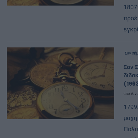
1807
προέ
εγκρ
Σαν σή
Σαν Σ
διδακ
(196
από
ikiv
1799
μάχη 
Πολι