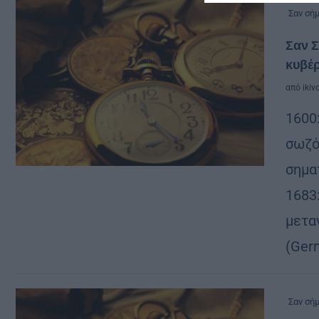
Σαν σή
Σαν Σ
κυβέρ
από
ikiv
1600
σωζό
σημα
1683
μετα
(Ger
Σαν σή