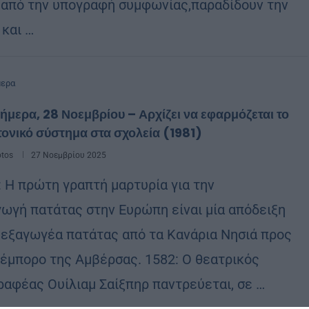
 από την υπογραφή συμφωνίας,παραδίδουν την
 και …
μερα
ήμερα, 28 Νοεμβρίου – Αρχίζει να εφαρμόζεται το
ονικό σύστημα στα σχολεία (1981)
otos
27 Νοεμβρίου 2025
: Η πρώτη γραπτή μαρτυρία για την
γωγή πατάτας στην Ευρώπη είναι μία απόδειξη
 εξαγωγέα πατάτας από τα Κανάρια Νησιά προς
 έμπορο της Αμβέρσας. 1582: Ο θεατρικός
ραφέας Ουίλιαμ Σαίξπηρ παντρεύεται, σε …