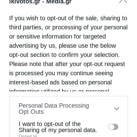
ikivotos.gr -
Media.gr
If you wish to opt-out of the sale, sharing to
third parties, or processing of your personal
or sensitive information for targeted
advertising by us, please use the below
opt-out section to confirm your selection.
Please note that after your opt-out request
is processed you may continue seeing
interest-based ads based on personal
information utilized by us or personal
information disclosed to third parties prior
Personal Data Processing
to your opt-out. You may separately opt-out
Opt Outs
of the further disclosure of your personal
I want to opt-out of the
information by third parties on the IAB’s list
Sharing of my personal data.
Opted In