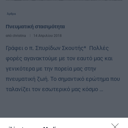
Άρθρα
Πνευματική στασιμότητα
από
christina
14 Απριλίου 2018
Γράφει ο π. Σπυρίδων Σκουτής* Πολλές
φορές αγανακτούμε με τον εαυτό μας και
γενικότερα με την πορεία μας στην
πνευματική ζωή. Το σημαντικό ερώτημα που
ταλανίζει τον εσωτερικό μας κόσμο …