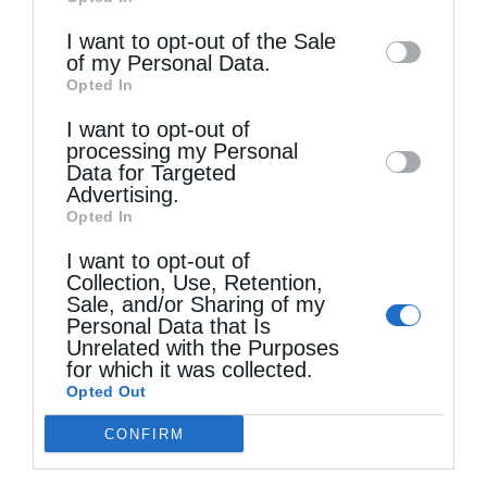
of downstream participants. This
information may also be disclosed by us to
I want to opt-out of the Sale
of my Personal Data.
third parties on the
IAB’s List of
Τελευταία άρθρα
Opted In
Downstream Participants
that may further
I want to opt-out of
disclose it to other third parties.
processing my Personal
Data for Targeted
Εὐχαριστίες γιά τήν παραχώρηση τμήματος
Advertising.
στρατοπέδου στήν Ἱερά Μητρόπολη Καστορίας
Opted In
γιά κοινωφελῆ σκοπό
I want to opt-out of
Collection, Use, Retention,
Sale, and/or Sharing of my
Personal Data that Is
Ο Ελληνικός Ερυθρός Σταυρός προτείνει 8
Unrelated with the Purposes
χρήσιμες οδηγίες για την ασφάλεια στο νερό
for which it was collected.
Opted Out
CONFIRM
Ο θείος έρως