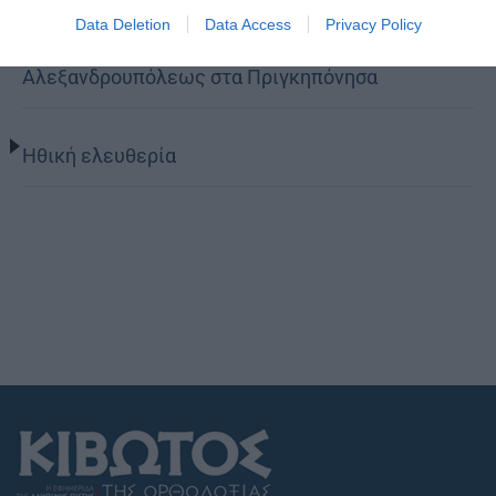
Data Deletion
Data Access
Privacy Policy
Στελέχη των κατασκηνώσεων της Μητροπόλεως
Αλεξανδρουπόλεως στα Πριγκηπόνησα
Ηθική ελευθερία