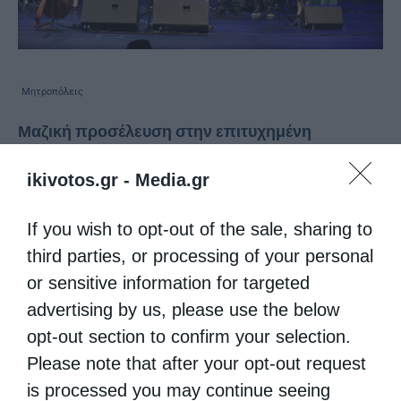
Μητροπόλεις
Μαζική προσέλευση στην επιτυχημένη
συναυλία της Μητρόπολης Πειραιώς κατά της
φτώχειας
ikivotos.gr -
Media.gr
από
kivotos
7 Δεκεμβρίου 2017
If you wish to opt-out of the sale, sharing to
Με, πέρα από κάθε προσδοκία, επιτυχία
third parties, or processing of your personal
πραγματοποιήθηκε χθες Δευτέρα 4
or sensitive information for targeted
advertising by us, please use the below
Δεκεμβρίου 2017 στο Δημοτικό Θέατρο
opt-out section to confirm your selection.
Πειραιά η μεγάλη Συναυλία κατά της
Please note that after your opt-out request
φτώχειας που διοργάνωσαν η Ιερά
is processed you may continue seeing