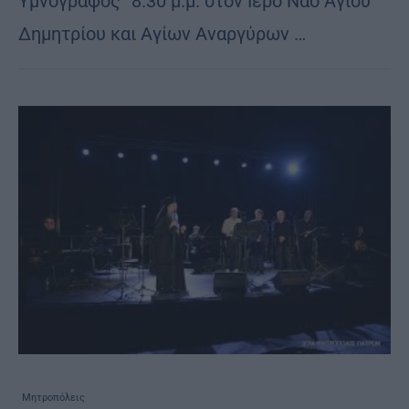
Υμνογράφος” 8.30 μ.μ. στον Ιερό Ναό Αγίου
Δημητρίου και Αγίων Αναργύρων …
Μητροπόλεις