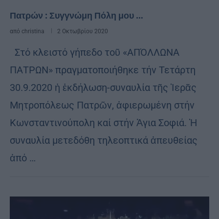
Πατρών : Συγγνώμη Πόλη μου …
από
christina
2 Οκτωβρίου 2020
Στό κλειστό γήπεδο τοῦ «ΑΠΌΛΛΩΝΑ
ΠΑΤΡΩΝ» πραγματοποιήθηκε τήν Τετάρτη
30.9.2020 ἡ ἐκδήλωση-συναυλία τῆς Ἱερᾶς
Μητροπόλεως Πατρῶν, ἀφιερωμένη στήν
Κωνσταντινούπολη καί στήν Ἁγια Σοφιά. Ἡ
συναυλία μετεδόθη τηλεοπτικά ἀπευθείας
ἀπό …