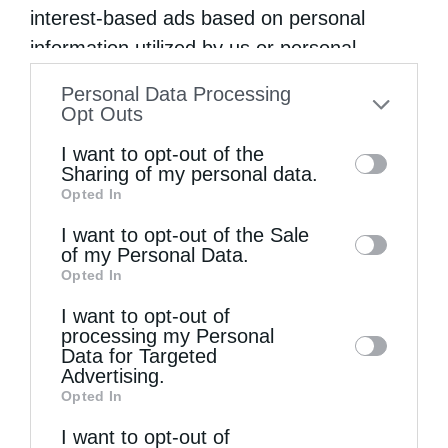
Μητρόπολη Πειραιώς και ο …
interest-based ads based on personal
information utilized by us or personal
information disclosed to third parties prior
Personal Data Processing
to your opt-out. You may separately opt-out
Opt Outs
of the further disclosure of your personal
I want to opt-out of the
information by third parties on the IAB’s list
Sharing of my personal data.
Opted In
of downstream participants. This
information may also be disclosed by us to
I want to opt-out of the Sale
of my Personal Data.
third parties on the
IAB’s List of
Opted In
Downstream Participants
that may further
I want to opt-out of
disclose it to other third parties.
processing my Personal
Data for Targeted
Advertising.
Opted In
Μητροπόλεις
I want to opt-out of